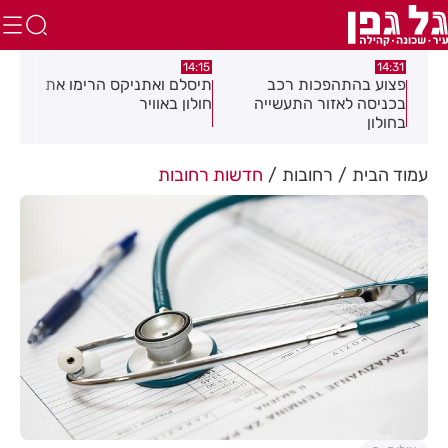
:05
14:15
14:31
מה
פצוע בהתהפכות רכב
תיסלם ואתניקס הרימו את
פצו
בכניסה לאזור התעשייה
חולון באוויר
חול
בחולון
עמוד הבית
רחובות
חדשות רחובות