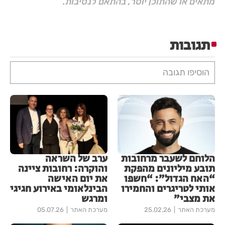
מתאים או שהתוכן יוסר, בהתאם לנסיבות.
תגובות
הוסיפו תגובה
הלוחם לשעבר מרחובות
ערב של השראה
תובע מיליונים מהפקת
והוקרה: רחובות ציינה
“האח הגדול”: “חשפו
את יום האישה
אותי לטריגרים והחמירו
הבינלאומי באירוע חגיגי
את מצבי”
ומרגש
מערכת האתר
25.02.26
מערכת האתר
05.07.26