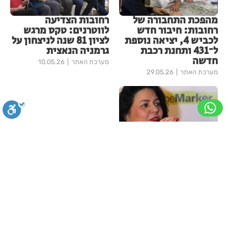
מהפכת התחבורה של
רחובות הצדיעה
רחובות: חיבור חדש
לווטרנים: טקס מרגש
לכביש 4, יציאה נוספת
לציון 81 שנה לניצחון על
ל־431 ותחנת רכבת
גרמניה הנאצית
חדשה
מערכת האתר
10.05.26
מערכת האתר
29.05.26
ניצחון לסגנית ראש
סגירה
ביטול הבהובים
מונוכרום
ספיה
עיריית רחובות, איטל
בציר אלשיך, בתביעת
לשון הרע
ניגודיות גבוהה
שחור צהוב
היפוך צבעים
הדגשת כותרות
דודי טל
15.04.26
עוד בחדשות רחובות
הדגשת קישורים
תיאור קבוע
גופן קריא
הגדלת גופן