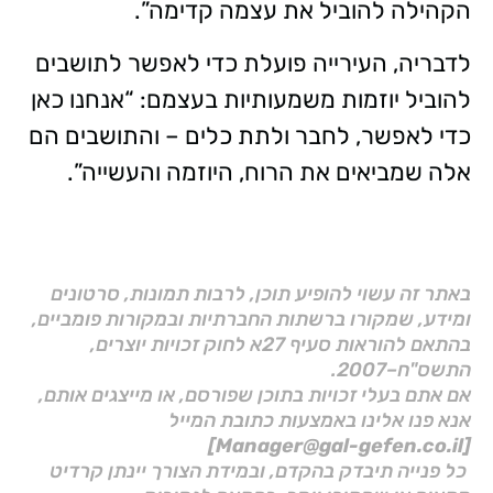
הקהילה להוביל את עצמה קדימה”.
לדבריה, העירייה פועלת כדי לאפשר לתושבים
להוביל יוזמות משמעותיות בעצמם: “אנחנו כאן
כדי לאפשר, לחבר ולתת כלים – והתושבים הם
אלה שמביאים את הרוח, היוזמה והעשייה”.
באתר זה עשוי להופיע תוכן, לרבות תמונות, סרטונים
ומידע, שמקורו ברשתות החברתיות ובמקורות פומביים,
בהתאם להוראות סעיף 27א לחוק זכויות יוצרים,
התשס"ח–2007.
אם אתם בעלי זכויות בתוכן שפורסם, או מייצגים אותם,
אנא פנו אלינו באמצעות כתובת המייל
[Manager@gal-gefen.co.il]
כל פנייה תיבדק בהקדם, ובמידת הצורך יינתן קרדיט