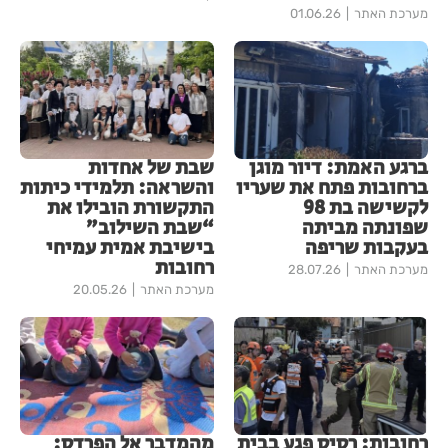
מערכת האתר
01.06.26
ברגע האמת: דיור מוגן
שבת של אחדות
ברחובות פתח את שעריו
והשראה: תלמידי כיתות
לקשישה בת 98
התקשורת הובילו את
שפונתה מביתה
“שבת השילוב”
בעקבות שריפה
בישיבת אמית עמיחי
רחובות
מערכת האתר
28.07.26
מערכת האתר
20.05.26
רחובות: רסיס פגע בבית
מהמדבר אל הפרדס: