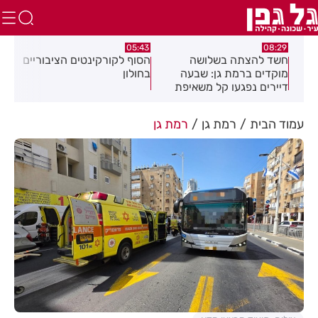
00:32
05:43
 בשלושה
הסוף לקורקינטים הציבוריים
בשורה ענקית לבעלי
ת גן: שבעה
בחולון
העסקים והתושבים בע
עו קל משאיפת
עמוד הבית
רמת גן
רמת גן