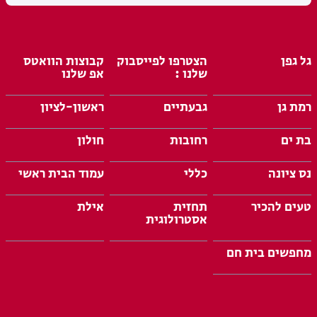
גל גפן
הצטרפו לפייסבוק
קבוצות הוואטס
שלנו :
אפ שלנו
רמת גן
גבעתיים
ראשון-לציון
בת ים
רחובות
חולון
נס ציונה
כללי
עמוד הבית ראשי
טעים להכיר
תחזית
אילת
אסטרולוגית
מחפשים בית חם