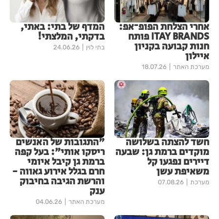
אחרי הצלחת הפופ־אפ:
המדף של בתי: באתי,
ITAY BRANDS פותח
בדקתי, המלצתי!
חנות קבועה בקניון
בתי לוין
24.06.26
איילון
מערכת האתר
18.07.26
חשד להצתה בשלושה
"התגובות של האנשים
מוקדים ברמת גן: שבעה
ריסקו אותי": בעל קפה
דיירים נפגעו קל
ברמת גן קיבל איומי
משאיפת עשן
חרם בגלל אירוע גאווה -
והרשת הגיבה בחיבוק
מערכת
07.08.26
ענק
מערכת האתר
04.06.26