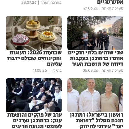
אסטרטגיים
מערכת האתר
23.07.26
מערכת האתר
21.06.26
שני שוהים בלתי חוקיים
שבועות 2026: העוגות
אותרו ברמת גן בעקבות
והקינוחים שכולם ידברו
דיווח של תושבת העיר
עליהם
מערכת האתר
05.08.26
בתי לוין
11.05.26
ראשון בישראל: רמת גן
ערב של פקקים והופעות
חנכה מסלול “רפואת
ענק: ברמת גן נערכים
יער” עירוני לחיזוק
לעומסי תנועה חריגים