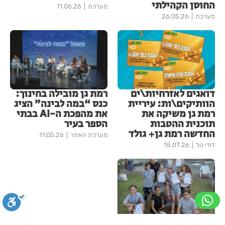
החוסן הקהילתי
מערכת
11.06.26
מערכת
26.05.26
דואגים לאזרחיות\ים
רמת גן מובילה בחינוך:
הוותיקים\ות: עיריית
כנס “במה לבינה” הציג
רמת גן משיקה את
את מהפכת ה-AI בבתי
תוכנית ההטבות
הספר בעיר
החדשה רמת גן+ גולד
מערכת האתר
11.05.26
דודי טל
15.07.26
מסיימות עונה עם הרבה