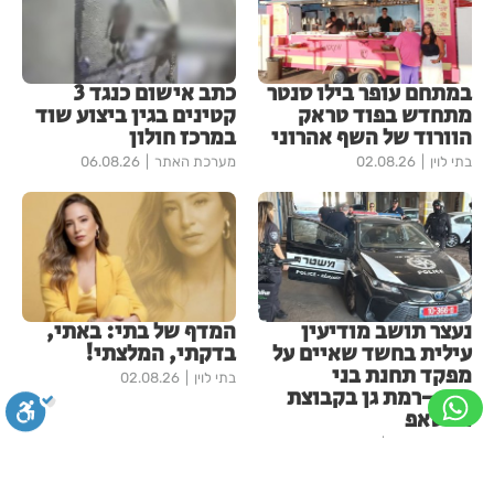
במתחם עופר בילו סנטר
כתב אישום כנגד 3
מתחדש בפוד טראק
קטינים בגין ביצוע שוד
הוורוד של השף אהרוני
במרכז חולון
בתי לוין
02.08.26
מערכת האתר
06.08.26
נעצר תושב מודיעין
המדף של בתי: באתי,
עילית בחשד שאיים על
בדקתי, המלצתי!
מפקד תחנת בני
בתי לוין
02.08.26
ברק–רמת גן בקבוצת
ווטסאפ
מערכת האתר
06.08.26