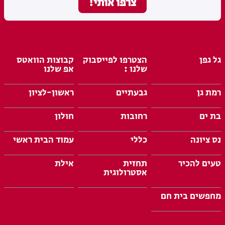
גל גפן
הצטרפו לפייסבוק
קבוצות הוואטס
שלנו :
אפ שלנו
רמת גן
גבעתיים
ראשון-לציון
בת ים
רחובות
חולון
נס ציונה
כללי
עמוד הבית ראשי
טעים להכיר
תחזית
אילת
אסטרולוגית
מחפשים בית חם