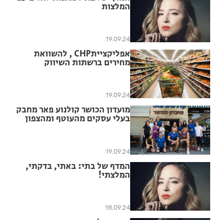
המלצות
19.09.24
אפליקצייתCHP , להשוואת
מחירים ברשתות השיווק
אידיאלית לימים טרום החגים,
בהם הקניות גדלות באופן
משמעותי
19.09.24
מועדון הכושר קולנוע פאר מחבק
בעלי עסקים מהעוטף ומהצפון
במכירה מיוחדת לראש השנה
19.09.24
המדף של בתי: באתי, בדקתי,
המלצתי!
18.09.24