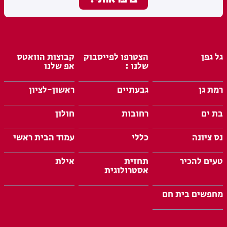
גל גפן
הצטרפו לפייסבוק
קבוצות הוואטס
שלנו :
אפ שלנו
רמת גן
גבעתיים
ראשון-לציון
בת ים
רחובות
חולון
נס ציונה
כללי
עמוד הבית ראשי
טעים להכיר
תחזית
אילת
אסטרולוגית
מחפשים בית חם