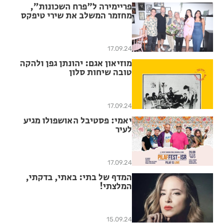
פריימירה ל"פרח השכונות",
מחזמר המשלב את שירי טיפקס
17.09.24
מוזיאון אגם: יהונתן גפן ולהקה
טובה שיחות סלון
17.09.24
יאמי: פסטיבל האושפולו מגיע
לעיר
17.09.24
המדף של בתי: באתי, בדקתי,
המלצתי!
15.09.24