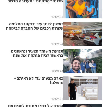
שלום:"הִתְהַוּוּת" תערוכה חדשה
בראשון לציון
19.09.24
ראשון לציון עיר ירוקה: החליפה
עשרות רכבים של החברה לביטחון
19.09.24
תנועת השומר הצעיר ונחשונים
בראשון לציון פותחת את שנת
הפעילות תשפ"ה!
19.09.24
כאלה מצעים עוד לא ראיתם-
מושלם!
19.09.24
המדף של בתי: מתנות לחגים עם