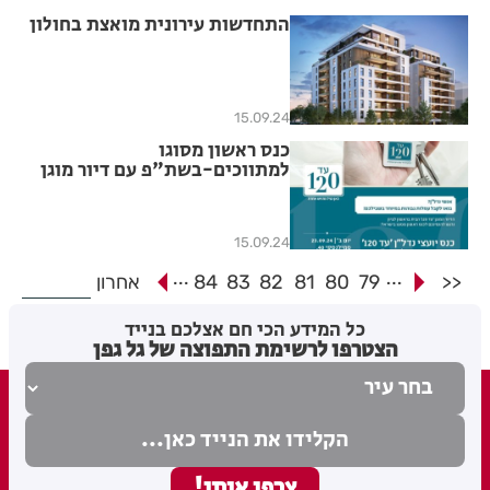
התחדשות עירונית מואצת בחולון
15.09.24
כנס ראשון מסוגו
למתווכים-בשת"פ עם דיור מוגן
"עד 120"
15.09.24
...
...
<<
79
80
81
82
83
84
אחרון
כל המידע הכי חם אצלכם בנייד
הצטרפו לרשימת התפוצה של גל גפן