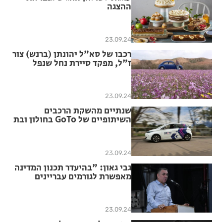
ההצגה
23.09.24
רכבו של סא"ל יהונתן (ברנש) צור
ז"ל, מפקד סיירת נחל שנפל
ב07.10 יוחזר משופץ לאלמנתו
בטקס מרגש שיתקיים ב-לה
פארק, פארק פרס חולון (סמוך
23.09.24
לאגם)
שנתיים מהשקת הרכבים
השיתופיים של GoTo בחולון ובת
ים: עלייה של 186% במספר
המשתמשים בשירות
23.09.24
גבי גאון: "בהיעדר תכנון המדינה
מאפשרת לגורמים עבריינים
להשתלט על קרקעות חקלאיות
באזור"
23.09.24