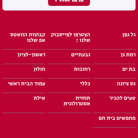
גל גפן
הצטרפו לפייסבוק
קבוצות הוואטס
שלנו :
אפ שלנו
רמת גן
גבעתיים
ראשון-לציון
בת ים
רחובות
חולון
נס ציונה
כללי
עמוד הבית ראשי
טעים להכיר
תחזית
אילת
אסטרולוגית
מחפשים בית חם