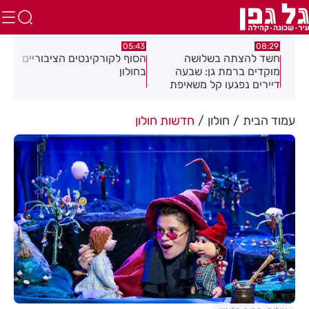
:32
05:43
08:29
ים
חשד להצתה בשלושה
הסוף לקורקינטים הציבוריים
בשו
מוקדים ברמת גן: שבעה
בחולון
העס
דיירים נפגעו קל משאיפת
עשן
עמוד הבית
חולון
חדשות חולון