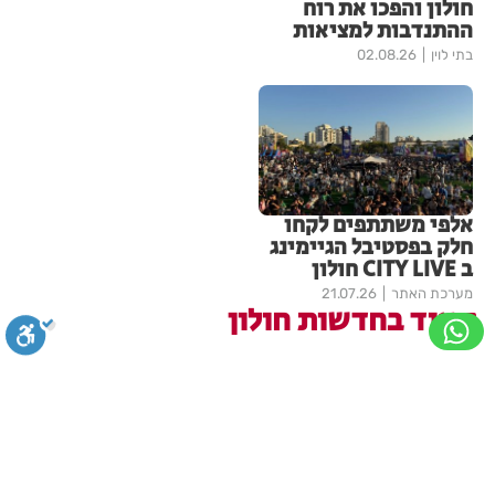
חולון והפכו את רוח
ההתנדבות למציאות
בתי לוין
02.08.26
אלפי משתתפים לקחו
חלק בפסטיבל הגיימינג
ב CITY LIVE חולון
מערכת האתר
21.07.26
עוד בחדשות חולון
הסוף לקורקינטים הציבוריים
בחולון
סגירה
ביטול הבהובים
מונוכרום
ספיה
2
מערכת האתר
05:43