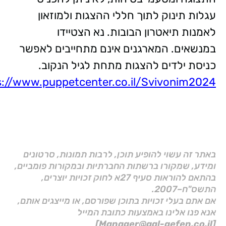
עגלות תינוק לתוך חללי ההצגות ולמוזאון
לאמנות תיאטרון הבובות. נא הצטיידו
במנשאים. המארגנים אינם מתחייבים לאפשר
כניסת ילדים להצגות מתחת לגיל הנקוב.
s://www.puppetcenter.co.il/Svivonim2024
באתר זה עשוי להופיע תוכן, לרבות תמונות, סרטונים
ומידע, שמקורו ברשתות החברתיות ובמקורות פומביים,
בהתאם להוראות סעיף 27א לחוק זכויות יוצרים,
התשס"ח–2007.
אם אתם בעלי זכויות בתוכן שפורסם, או מייצגים אותם,
אנא פנו אלינו באמצעות כתובת המייל
[Manager@gal-gefen.co.il]