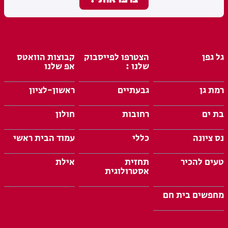
גל גפן
הצטרפו לפייסבוק
קבוצות הוואטס
שלנו :
אפ שלנו
רמת גן
גבעתיים
ראשון-לציון
בת ים
רחובות
חולון
נס ציונה
כללי
עמוד הבית ראשי
טעים להכיר
תחזית
אילת
אסטרולוגית
מחפשים בית חם