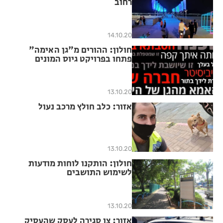
רחוב
14.10.20
חולון: ההורים מ"גן האימה"
פתחו בפרויקט גיוס המונים
13.10.20
אזור: כלב חולץ מרכב נעול
13.10.20
חולון: הותקנו לוחות מודעות
לשימוש התושבים
13.10.20
אזור: צו סגירה לעסק שהעסיק