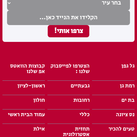
גל גפן
הצטרפו לפייסבוק
קבוצות הוואטס
שלנו :
אפ שלנו
רמת גן
גבעתיים
ראשון-לציון
בת ים
רחובות
חולון
נס ציונה
כללי
עמוד הבית ראשי
טעים להכיר
תחזית
אילת
אסטרולוגית