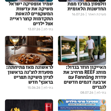
וולפסון במרכז מפת
שמיר אופטיקה ישראל
החדשנות הלאומית
משיקה את עדשות
המשקפיים להאטת
מערכת האתר
16.07.26
התקדמות קוצר ראייה
אצל ילדים
בתי לוין
13.07.26
האייקון חוזר בגדול:
לראשונה מאז פתיחתה:
מותג REEF מרחיב את
מסעדת לוצ'נה בראשון
סדרת Fanning עם
לציון משיקה תפריט
ארבעה דגמים חדשים
בראנץ' חדש
לגברים
בתי לוין
15.06.26
בתי לוין
08.07.26