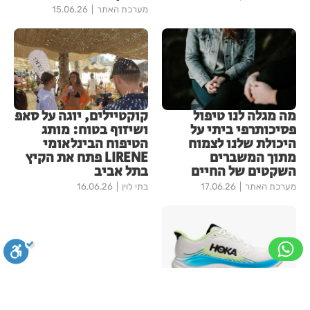
מערכת האתר
15.06.26
מה מגלה לנו טיפול
קוקטיילים, יוגה על סאפ
פסיכותרפי ביתי על
ושיזוף בטוח: מותג
היכולת שלנו לצמוח
הטיפוח הבינלאומי
מתוך המשברים
LIRENE פתח את הקיץ
השקטים של החיים
בתל אביב
מערכת האתר
17.06.26
בתי לוין
16.06.26
קפיצת מדרגה: ה-
Clifton 11 של HOKA
סגירה
ביטול הבהובים
מונוכרום
ספיה