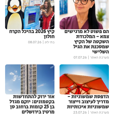
הם פשוט לא מרגישים
קיץ 2026 בהיכל הקרח
צמא - המלכודת
חולון
השקטה של הקיץ
בתי לוין
08.07.26
שמסכנת את הגיל
השלישי
מערכת האתר
07.07.26
הדפסת שמשוניות -
אור ירוק להתחדשות
מדריך לעיצוב וייצור
בקטמונים: יוקם מגדל
שמשוניות איכותיות
בן 25 קומות ברחוב סן
מרטין בירושלים
מערכת האתר
23.07.26