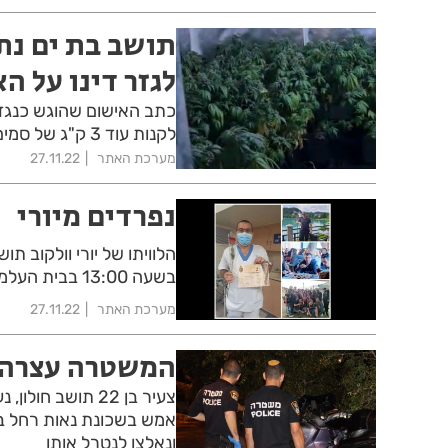
תושב בת ים נת
לגזר דינו על ה
כתב האישום שהוגש כנגד ת
לקנות עוד 3 ק"ג של סמים בזמן שהוא מחכה לגזר דינו
מערכת האתר
27.11.22
נפרדים מיורי
הלוויתו של יורי וולקוב ת
בשעה 13:00 בבית העלמין בחולון
מערכת האתר
27.11.22
המשטרה עצרה ח
צעיר בן 22 תושב 
אמש בשכונת נאות רחל בחו
ונאלצו לנטרל אותו