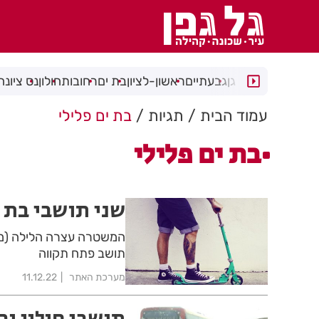
רמת גן
גבעתיים
ראשון-לציון
בת ים
רחובות
חולון
נס ציונה
עמוד הבית
תגיות
בת ים פלילי
בת ים פלילי
שני תושבי בת 
תושב פתח תקווה
מערכת האתר
11.12.22
תושבי חולון וב