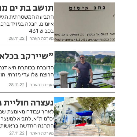
תושב בת ים מוא
התביעה המשטרתית הגישה 
איומים, חבלה במזיד ברכב
בכביש 431
מערכת האתר
28.11.22
"שיירקב בכלא 
הדוברת בכותרת היא דנה ו
הרוצח שלו עדי מזרחי, ה
מערכת האתר
28.11.22
נעצרה חוליית ג
לאחר עבודה מאומצת שנמש
יס"מ ת"א, להביא למעצר 
התחנה החדשה בראשות סנ
מערכת האתר
27.11.22