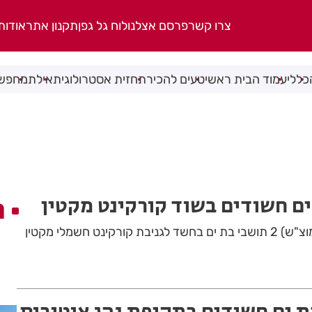
צרו קשר
פרסם אצלנו
לוח גל גפן
תקנון אתר
אודות
כללי
עמוד הבית ראשי
טעים להכיר
תחזית אסטרולוגית
אילת
מחפשי
ים חשודים בשוד קורקינט מקטין
ה
המשטרה עצרה הלילה (מוצ"ש) 2 תושבי בת ים בחשד לגניבת קורקינט חשמלי מקטין
ת ים חשודים בתקיפת נהג אוטובוס