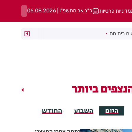
כ"ג אב התשפ"ו | 06.08.2026
מדיניות פרטיות
ם בית חם
נצפים ביותר
היום
השבוע
החודש
יממה אחרי המעצר: