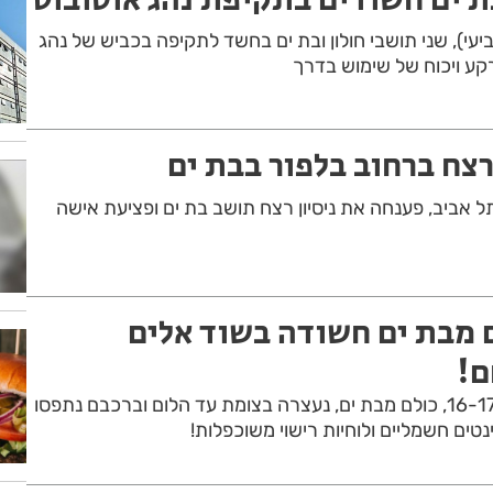
י), שני תושבי חולון ובת ים בחשד לתקיפה בכביש של נהג
רקע ויכוח של שימוש בדרך
רצח ברחוב בלפור בבת ים
 אביב, פענחה את ניסיון רצח תושב בת ים ופציעת אישה
ם מבת ים חשודה בשוד אלים
ם!
כנופייה של 5 צעירים בני 16-17, כולם מבת ים, נעצרה בצומת עד הלום וברכבם נתפסו
נטים חשמליים ולוחיות רישוי משוכפלות!