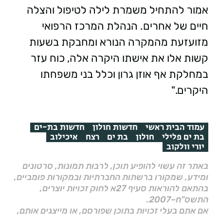
אמור להתחיל משמרת לילה לטיפול והצלה
חיים של אחרים. הנהלת המרכז הרפואי
מזועזעת מהמקרה הנורא ומחבקת בשעות
קשות אלו את אישתו היקרה אלה, כוח עזר
במחלקת אף אוזן גרון וכלל בני משפחתו
היקרים."
עמוד הבית ראשי
חדשות חולון
חדשות בת-ים
בת ים פלילי
חולון
בת ים
רצח
איכילוב
יורי וולקוב
באתר זה עשוי להופיע תוכן, לרבות תמונות, סרטונים
ומידע, שמקורו ברשתות החברתיות ובמקורות פומביים,
בהתאם להוראות סעיף 27א לחוק זכויות יוצרים,
התשס"ח–2007.
אם אתם בעלי זכויות בתוכן שפורסם, או מייצגים אותם,