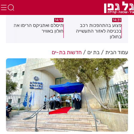
:05
14:15
14:31
מה
פצוע בהתהפכות רכב
תיסלם ואתניקס הרימו את
פצו
בכניסה לאזור התעשייה
חולון באוויר
חול
בחולון
עמוד הבית
בת ים
חדשות בת-ים