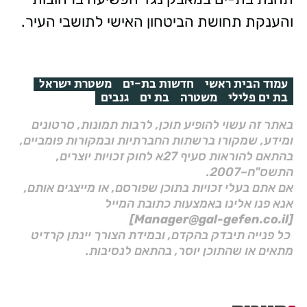
והענקת תחושת הביטחון האישי לתושבי העיר.
עמוד הבית ראשי
חדשות בת-ים
משטרת ישראל
בת ים פלילי
משטרה
בת ים
גנבים
באתר זה עשוי להופיע תוכן, לרבות תמונות, סרטונים
ומידע, שמקורו ברשתות החברתיות ובמקורות פומביים,
בהתאם להוראות סעיף 27א לחוק זכויות יוצרים,
התשס"ח–2007.
אם אתם בעלי זכויות בתוכן שפורסם, או מייצגים אותם,
אנא פנו אלינו באמצעות כתובת המייל
[Manager@gal-gefen.co.il]
כל פנייה תיבדק בהקדם, ובמידת הצורך יינתן קרדיט
מתאים או שהתוכן יוסר, בהתאם לנסיבות.