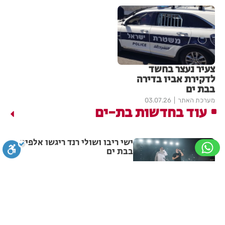
צעיר נעצר בחשד
לדקירת אביו בדירה
בבת ים
מערכת האתר
03.07.26
עוד בחדשות בת-ים
ישי ריבו ושולי רנד ריגשו אלפים
בבת ים
מערכת האתר
09.08.26
סגירה
ביטול הבהובים
מונוכרום
ספיה
נעצרו שני חשודים בפריצה לרכב
בבת ים