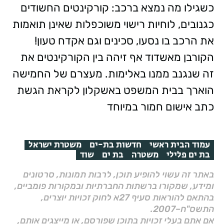
כשגילו מה נמצא ברכב: קורקינטים החשודים
כגנובים, לוחיות רישוי משוכפלות שאינן תואמות
את הרכב בו נסעו, סכינים וגם אקדח טעון!
הקורבן מאשדוד אף זיהה בין הקורקינטים את
זה שנגנב ממנו באלימות. מעצרם של החמישה
הוארך בבית המשפט באשקלון לקראת הגשת
כתב אישום חמור במיוחד
עמוד הבית ראשי
חדשות בת-ים
משטרת ישראל
בת ים פלילי
משטרה
בת ים
שוד
באתר זה עשוי להופיע תוכן, לרבות תמונות, סרטונים
ומידע, שמקורו ברשתות החברתיות ובמקורות פומביים,
בהתאם להוראות סעיף 27א לחוק זכויות יוצרים,
התשס"ח–2007.
אם אתם בעלי זכויות בתוכן שפורסם, או מייצגים אותם,