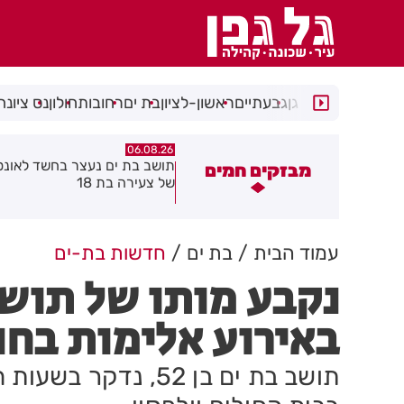
רמת גן
גבעתיים
ראשון-לציון
בת ים
רחובות
חולון
נס ציונה
06.08.26
06.08.26
ושב בת ים נעצר בחשד לאונס אלים
חולון תקבל 2.5 מיליון שקלים
מבזקים חמים
ל צעירה בת 18
להפחתת זיהום האוויר מתחבור
עמוד הבית
בת ים
חדשות בת-ים
נקבע מותו של תושב
באירוע אלימות בחו
תושב בת ים בן 52, נ