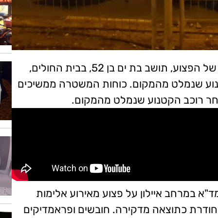
קצת אחרי השעה 19:30 (רביעי) נקבע מותו של הפצוע, תושב בת ים בן 52, בבית החולים,
טנוע שנמלט מהמקום. כוחות המשטרה ממשיכים
חר רוכב הקטנוע שנמלט מהמקום.
18 התקבל דיווח במוקד 101 של מד"א במרחב איילון על פצוע מאירוע אלימות
 חודרת כתוצאה מדקירה. חובשים ופראמדיקים