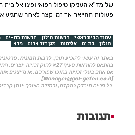
פעולות החייאה אך זמן קצר לאחר שהגיע אל
עמוד הבית ראשי
חדשות חולון
חדשות בת-ים
מ
חולון
בת ים
אלימות
מגן דוד אדום
מדא
באתר זה עשוי להופיע תוכן, לרבות תמונות, סרטוני
בהתאם להוראות סעיף 27א לחוק זכויות יוצרים, התשס"ח–2007.
אם אתם בעלי זכויות בתוכן שפורסם, או מייצגים אות
[Manager@gal-gefen.co.il]
כל פנייה תיבדק בהקדם, ובמידת הצורך יינתן קרדיט
תגובות