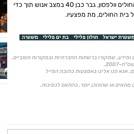
של מד"א העניקו טיפול רפואי ופינו אל בית החולים וולפסון, גבר כבן 40 במצב אנוש תוך כדי
 בית החולים, מת מפצעיו.
שטרת ישראל
חולון פלילי
בת ים פלילי
משטרה
ם ומידע, שמקורו ברשתות החברתיות ובמקורות פומביים,
ם, אנא פנו אלינו באמצעות כתובת המייל
 מתאים או שהתוכן יוסר, בהתאם לנסיבות.