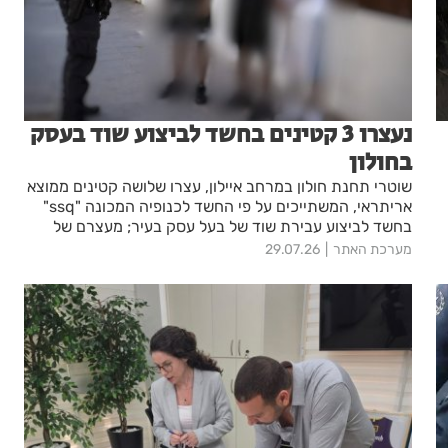
נעצרו 3 קטינים בחשד לביצוע שוד בעסק
בחולון
שוטרי תחנת חולון במרחב איילון, עצרו שלושה קטינים ממוצא
אריתראי, המשתייכים על פי החשד לכנופיה המכונה "ssq"
בחשד לביצוע עבירת שוד של בעל עסק בעיר; מעצרם של
החשודים הוארך בבית המשפט עד מחר
מערכת האתר
29.07.26