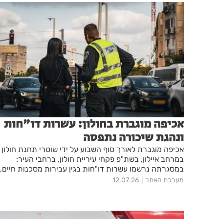
אכיפה מוגברת בחולון: עשרות דו"חות
ונהגת שיכורה נתפסה
אכיפה מוגברת לאורך סוף השבוע על ידי שוטרי תחנת חולון
במרחב איילון, בשת"פ פקחי עיריית חולון, ברחבי העיר:
במסגרתה נרשמו עשרות דו"חות בגין עבירות מסכנות חיים,
ונהגת נתפסה כשהיא נוהגת תחת השפעת אלכוהול – זאת
מערכת האתר
12.07.26
על רקע פעילות נחושה ומתמשכת שהובילה למאות החרמות
של כלי מיקרומוביליטי מתחילת השנה