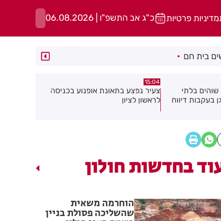
כ"ג אב התשפ"ו | 06.08.2026
מדיניות פרטיות
ם בית חם
14:37
14:52
ופנוע בכניסה
כתב אישום נגד תושבת בת ים
בן 91 מ
בעקבות התעללות בפעוטות בגן בתל
אישתו בדקי
אביב
וד בחדשות חולון
הוחרמה משאית
שהשליכה פסולת בניין