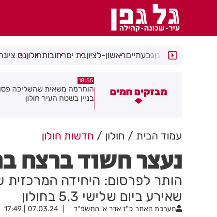
רמת גן
גבעתיים
ראשון-לציון
בת ים
רחובות
חולון
נס ציונה
18:48
18:55
וחרמה משאית שהשליכה פסולת
תושב בת ים נעצר עם
מבזקים חמים
ניין בשטח העיר חולון
ברכבו
עמוד הבית
חולון
חדשות חולון
נעצר חשוד ברצח בח
הותר לפרסום: היחידה המרכזית ש
שאירע ביום שלישי 5.3 בחולון
מערכת האתר
כ"ז אדר א' התשפ"ד
07.03.24 | 17:49