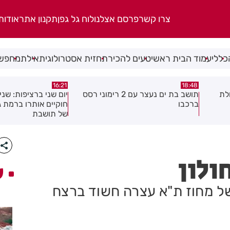
צרו קשר
פרסם אצלנו
לוח גל גפן
תקנון אתר
אודות
כללי
עמוד הבית ראשי
טעים להכיר
תחזית אסטרולוגית
אילת
מחפשי
15:04
16:21
 2 רימוני רסס
יום שני ברציפות: שני שוהים בלתי
צעיר נפצע בתאונת א
חוקיים אותרו ברמת גן בעקבות דיווח
לראשון לציון
של תושבת
ולון
ע
ל מחוז ת"א עצרה חשוד ברצח