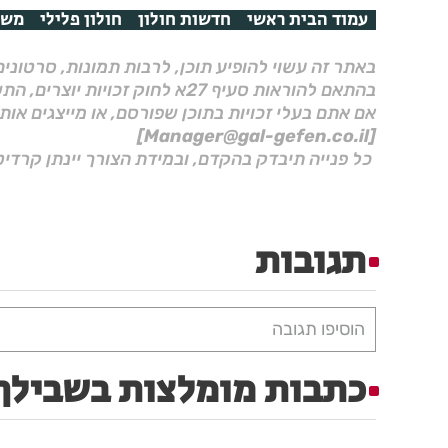
עמוד הבית ראשי
חדשות חולון
חולון פלילי
משט
באתר זה עשוי להופיע תוכן, לרבות תמונות, סרטוני
בהתאם להוראות סעיף 27א לחוק זכויות יוצרים, התשס"ח–2007.
אם אתם בעלי זכויות בתוכן שפורסם, או מייצגים אות
[Manager@gal-gefen.co.il]
כל פנייה תיבדק בהקדם, ובמידת הצורך יינתן קרדיט
תגובות
הוסיפו תגובה
כתבות מומלצות בשבילך