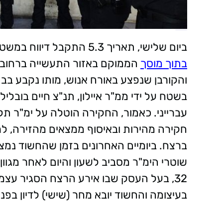
ביום שלישי, תאריך 5.3 התקבל דיווח במשטרת מחוז ת"א אודות
בתוך מוסך
הממוקם באזור התעשייה ברחוב 
והקורבן שנפצע באורח אנוש, מותו נקבע ב
בשטח על ידי ממ"ר איילון, תנ"צ חיים בובלי
עברייני. כאמור, החקירה הוטלה על ימ"ר תל 
חקירה מהירות ובאיסוף ממצאים מהזירה, לר
ברצח. ביומיים האחרונים בזמן שהחשוד נמצ
שוטרי הימ"ר מסביב לשעון והיום לאחר מגוון
32, בעל העסק שבו אירע הרצח הסגיר עצמ
בעיצומה והחשוד יובא מחר (שישי) לדיון ב