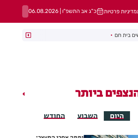
כ"ג אב התשפ"ו | 06.08.2026
מדיניות פרטיות
ם בית חם
נצפים ביותר
היום
השבוע
החודש
יממה אחרי המעצר: