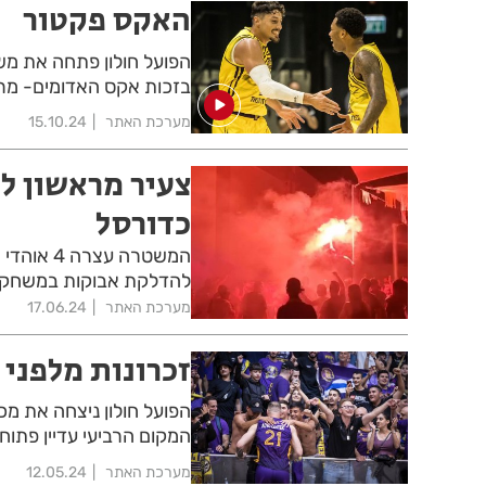
האקס פקטור
הפועל חולון פתחה את משח
בזכות אקס האדומים- מר
מערכת האתר
15.10.24
צעיר מראשון ל
כדורסל
המשטרה ע
להדלקת אבוקות במשחק 
מערכת האתר
17.06.24
זכרונות מלפני 25 שנים
המקום הרביעי עדיין פתוח.
מערכת האתר
12.05.24