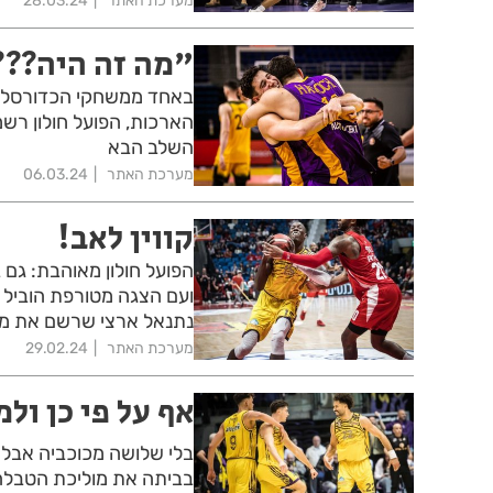
מערכת האתר
28.03.24
"מה זה היה???
הארכות, הפועל חולון רשמ
השלב הבא
מערכת האתר
06.03.24
קווין לאב!
הפועל חולון מאוהבת: גם ב
ועם הצגה מטורפת הוביל את
נתנאל ארצי שרשם את מ
מערכת האתר
29.02.24
אף על פי כן ולמ
בלי שלושה מכוכביה אבל 
בביתה את מוליכת הטבלה