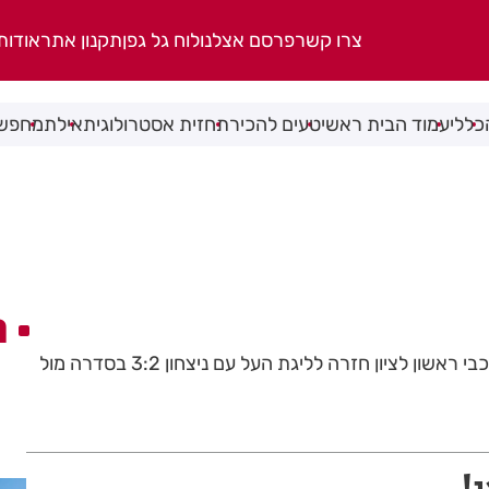
צרו קשר
פרסם אצלנו
לוח גל גפן
תקנון אתר
אודות
כללי
עמוד הבית ראשי
טעים להכיר
תחזית אסטרולוגית
אילת
מחפשי
ה
אחרי 3 עונות בלאומית, מכבי ראשון לציון חזרה לליגת העל עם ניצחון 3:2 בסדרה מול
ן!