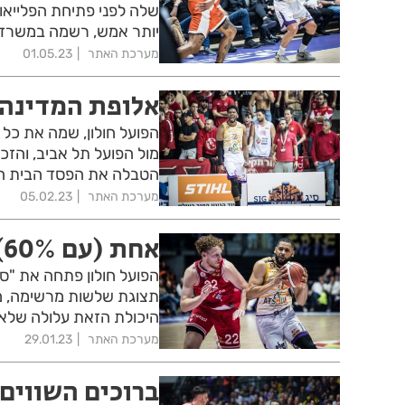
שלה לפני פתיחת הפלייאו
יותר אמש, רשמה במשרדי
מערכת האתר
01.05.23
אלופת המדינה.
הפועל חולון, שמה את כל
מול הפועל תל אביב, והזכ
הטבלה את הפסד הבית הר
מערכת האתר
05.02.23
אחת (עם 60%) משלוש
הפועל חולון פתחה את "סו
תצוגת שלשות מרשימה, מו
היכולת הזאת עלולה שלא
מערכת האתר
29.01.23
ברוכים השווים!