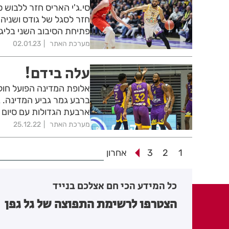
סי.ג'י האריס חזר ללבוש ס
חזר לסגל של גודס ושניהם
פתיחת הסיבוב השני בליג
מערכת האתר
02.01.23
עלה בידם!
אלופת המדינה הפועל חול
ברבע גמר גביע המדינה. ב
ארבעת הגדולות עם סיום 
מערכת האתר
25.12.22
1
2
3
אחרון
כל המידע הכי חם אצלכם בנייד
הצטרפו לרשימת התפוצה של גל גפן