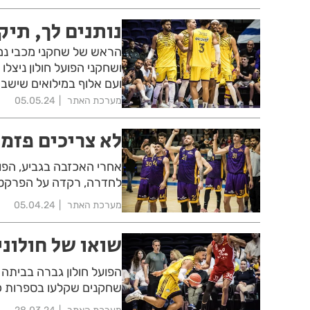
נותנים לך, תיק
הראש של שחקני מכבי נמ
ושחקני הפועל חולון ניצלו
ועם אלוף במילואים שישב 
מערכת האתר
05.05.24
לא צריכים פזמו
אחרי האכזבה בגביע, הפוע
לחדרה, רקדה על הפרקט ב
מערכת האתר
05.04.24
שואו של חולוני
שחקנים שקלעו בספרות כפ