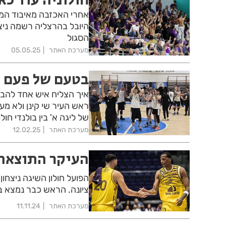
אחרי האכזבה מאיבוד המקו
היובל בהרצליה רשמה ניצח
הסגול
מערכת האתר
05.05.25
בטעם של פעם
איך הצליח איש אחד להבי
ראש העיר שי קינן ולא מ
של ליגה א' בין בולנדי חולו
מערכת האתר
12.02.25
העיקר התוצאה
הפועל חולון השיגה ניצחון
ציונה. הראש כבר נמצא 
מערכת האתר
11.11.24