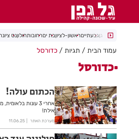
רמת גן
גבעתיים
ראשון-לציון
בת ים
רחובות
חולון
נס ציונה
עמוד הבית
תגיות
כדורסל
כדורסל
הכתום עולה!
אילת!
מערכת האתר
11.06.25
חולוניה עוד כא