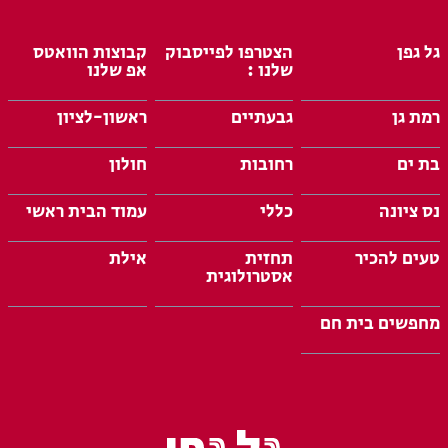
גל גפן
הצטרפו לפייסבוק
קבוצות הוואטס
שלנו :
אפ שלנו
רמת גן
גבעתיים
ראשון-לציון
בת ים
רחובות
חולון
נס ציונה
כללי
עמוד הבית ראשי
טעים להכיר
תחזית
אילת
אסטרולוגית
מחפשים בית חם