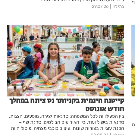
ף
בתי לוין
29.07.26
קייטנה חינמית בקניותר נס ציונה במהלך
חודש אוגוסט
בין הפעילויות לכל המשפחה: סדנאות יצירה, מופעים, הצגות,
סדנאות בישול ועוד. בין האירועים הבולטים: סדנת שף –
ה
הכנת עוגיות בצורות שונות, עיצוב כוכבי מצחיה ופיסול חיות
ים מקליי, הצגה "לעזור למפלצון הפחד", סדנא להכנת