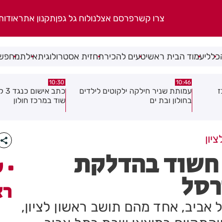
צרו קשר
פרסם אצלנו
לוח גל גפן
תקנון אתר
אודות
כללי
עמוד הבית ראשי
טעים להכיר
תחזית אסטרולוגית
אילת
מחפשי
10:29
10:30
לדים
כתב אישום כנגד 3 קטינים בגין ביצוע
סגן ראש עיריית רמת 
שוד במרכז חולון
מצטרף למפלגת "ישר"
איזנקוט
יון
 חשוד בהדלקת
ע
רסל
רא
 הפועל תל אביב, אחד מהם תושב ראשון לציון,