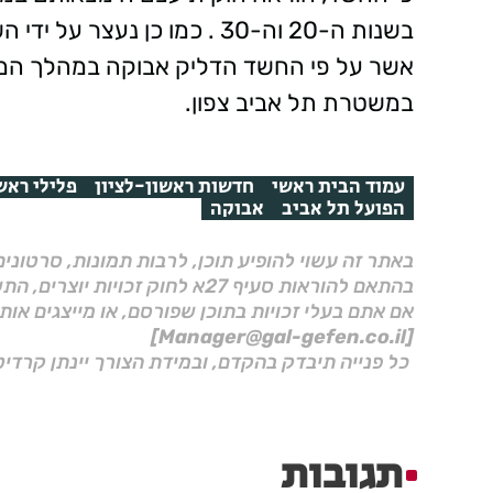
אשר על פי החשד הדליק אבוקה במהלך המ
במשטרת תל אביב צפון.
עמוד הבית ראשי
חדשות ראשון-לציון
פלילי ראשו
הפועל תל אביב
אבוקה
באתר זה עשוי להופיע תוכן, לרבות תמונות, סרטוני
בהתאם להוראות סעיף 27א לחוק זכויות יוצרים, התשס"ח–2007.
אם אתם בעלי זכויות בתוכן שפורסם, או מייצגים אות
[Manager@gal-gefen.co.il]
כל פנייה תיבדק בהקדם, ובמידת הצורך יינתן קרדיט
תגובות