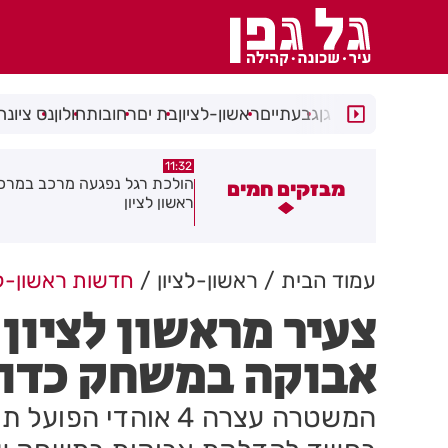
רמת גן
גבעתיים
ראשון-לציון
בת ים
רחובות
חולון
נס ציונה
10:46
11:32
ולכת רגל נפגעה מרכב במרכז
עמותת שניר חילקה ילקוטים לי
מבזקים חמים
אשון לציון
בחולון ובת ים
עמוד הבית
ראשון-לציון
חדשות ראשון-לצ
צעיר מראשון לציון
אבוקה במשחק כדו
המשטרה עצרה 4 אוהדי