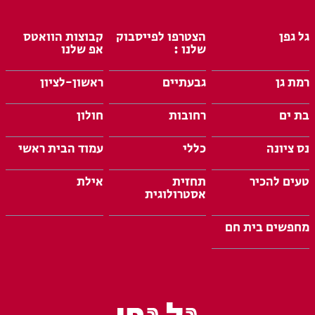
גל גפן
הצטרפו לפייסבוק
קבוצות הוואטס
שלנו :
אפ שלנו
רמת גן
גבעתיים
ראשון-לציון
בת ים
רחובות
חולון
נס ציונה
כללי
עמוד הבית ראשי
טעים להכיר
תחזית
אילת
אסטרולוגית
מחפשים בית חם