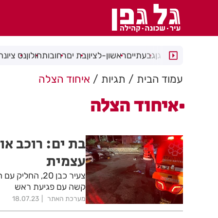
רמת גן
גבעתיים
ראשון-לציון
בת ים
רחובות
חולון
נס ציונה
עמוד הבית
תגיות
איחוד הצלה
איחוד הצלה
בת ים: רוכב א
עצמית
צעיר כבן 20, ה
קשה עם פגיעת ראש
מערכת האתר
18.07.23