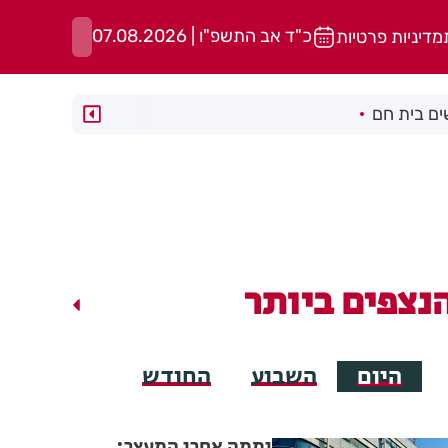
כ"ד אב התשפ"ו | 07.08.2026
מדיניות פרטיות
ם בית חם
נצפים ביותר
היום
השבוע
החודש
יממה אחרי המעצר: