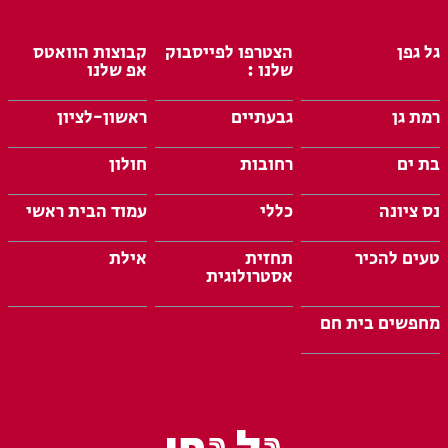
גל גפן
הצטרפו לפייסבוק
קבוצות הוואטס
שלנו :
אפ שלנו
רמת גן
גבעתיים
ראשון-לציון
בת ים
רחובות
חולון
נס ציונה
כללי
עמוד הבית ראשי
טעים להכיר
תחזית
אילת
אסטרולוגית
מחפשים בית חם