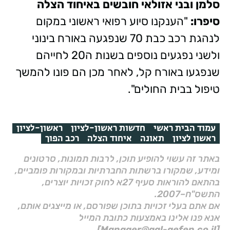
סלמן ובני אזולאי חובשים באיחוד הצלה
סיפרו:
"הענקנו סיוע רפואי ראשוני במקום
לנהגת רכב כבת 70 שנפגעה באורח בינוני
ולשני נפגעים נוספים בשנות ה20 לחייהם
שנפגעו באורח קל, לאחר מכן הם פונו להמשך
טיפול בבית החולים".
עמוד הבית ראשי
חדשות ראשון-לציון
ראשון-לציון
ראשון לציון
תאונה
איחוד הצלה
רכב הפוך
באתר זה עשוי להופיע תוכן, לרבות תמונות, סרטונים
ומידע, שמקורו ברשתות החברתיות ובמקורות פומביים,
בהתאם להוראות סעיף 27א לחוק זכויות יוצרים,
התשס"ח–2007.
אם אתם בעלי זכויות בתוכן שפורסם, או מייצגים אותם,
אנא פנו אלינו באמצעות כתובת המייל
[Manager@gal-gefen.co.il]