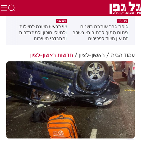
:08
14:49
15:09
כז
גופת גבר אותרה בשטח
שי לראש השנה לחיילות
מאח
פתוח סמוך לרחובות: בשלב
ולחיילי חולון ולמתנדבות
הנד
זה אין חשד לפלילים
ומתנדבי השירות
הלאומי-אזרחי
עמוד הבית
ראשון-לציון
חדשות ראשון-לציון