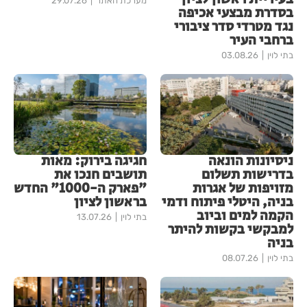
מערכת האתר
29.07.26
בסדרת מבצעי אכיפה
נגד מטרדי סדר ציבורי
ברחבי העיר
בתי לוין
03.08.26
ניסיונות הונאה
חגיגה בירוק: מאות
בדרישות תשלום
תושבים חנכו את
מזויפות של אגרות
"פארק ה-1000" החדש
בניה, היטלי פיתוח ודמי
בראשון לציון
הקמה למים וביוב
בתי לוין
13.07.26
למבקשי בקשות להיתר
בניה
בתי לוין
08.07.26