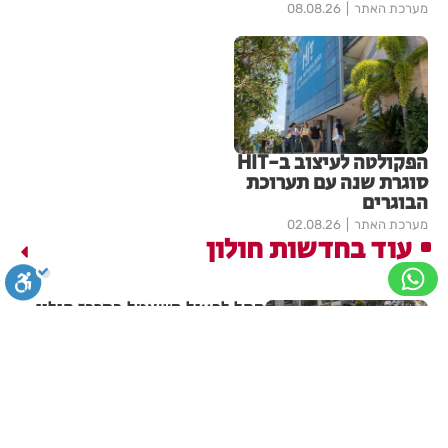
מערכת האתר
08.08.26
הפקולטה לעיצוב ב-HIT
סוגרת שנה עם תערוכת
הבוגרים
מערכת האתר
02.08.26
עוד בחדשות חולון
החל לפעול השאטל במרכז חולון
סגירה
ביטול הבהובים
מונוכרום
ספיה
מערכת האתר
16:22
שי לראש השנה לחיילות ולחיילי
חולון ולמתנדבות ומתנדבי
ניגודיות גבוהה
שחור צהוב
היפוך צבעים
הדגשת כותרות