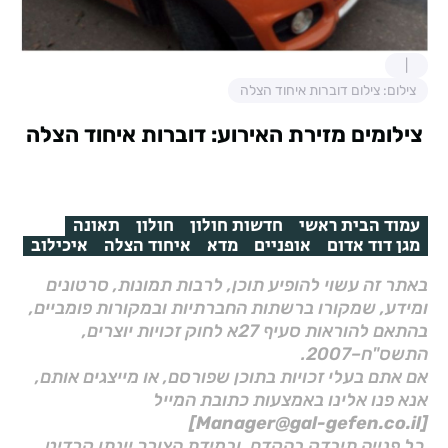
צילום: צילום דוברות איחוד הצלה
צילומים מזירת האירוע: דוברות איחוד הצלה
עמוד הבית ראשי
חדשות חולון
חולון
תאונה
מגן דוד אדום
אופניים
מדא
איחוד הצלה
איכילוב
באתר זה עשוי להופיע תוכן, לרבות תמונות, סרטונים
ומידע, שמקורו ברשתות החברתיות ובמקורות פומביים,
בהתאם להוראות סעיף 27א לחוק זכויות יוצרים,
התשס"ח–2007.
אם אתם בעלי זכויות בתוכן שפורסם, או מייצגים אותם,
אנא פנו אלינו באמצעות כתובת המייל
[Manager@gal-gefen.co.il]
כל פנייה תיבדק בהקדם, ובמידת הצורך יינתן קרדיט