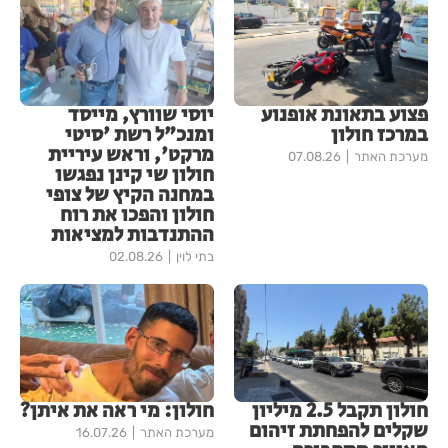
פצוע בתאונת אופנוע
יוסי שוורץ, מייסד
במרכז חולון
ומנכ"ל רשת 'סיטי
מרקט', וראש עיריית
מערכת האתר
07.08.26
חולון שי קינן נפגשו
במחנה הקיץ של צופי
חולון והפכו את רוח
ההתנדבות למציאות
בתי לוין
02.08.26
חולון תקבל 2.5 מיליון
חולון: מי ראה את איתן?
שקלים להפחתת זיהום
מערכת האתר
16.07.26