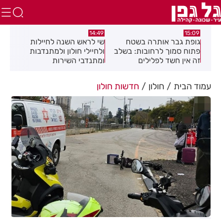
:08
14:49
15:09
כז
גופת גבר אותרה בשטח
שי לראש השנה לחיילות
מאח
פתוח סמוך לרחובות: בשלב
ולחיילי חולון ולמתנדבות
הנד
זה אין חשד לפלילים
ומתנדבי השירות
הלאומי-אזרחי
עמוד הבית
חולון
חדשות חולון