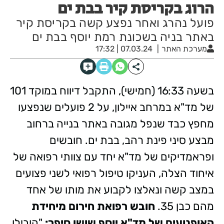
הרוג בקריסת קיר בבת ים
פועל נהרג ואחר נפצע קשה בקריסת קיר
באתר בניה בשכונת רמת יוסף בבת ים
מערכת האתר
07.03.24 | 17:32
בשעה 16:33 (חמישי), התקבל דיווח במוקד 101
של מד"א במרחב איילון, על 2 פועלים שנפצעו
מחפץ כבד שנפל מגובה באתר בנייה ברחוב
מבצע סיני פינת רהב, בבת ים. חובשים
ופראמדיקים של מד"א יחד עם צוותי רפואה של
איחוד הצלה, העניקו טיפול רפואי לשני פצועים
במצב קשה ונאלצו לקבוע את מותו של אחד
מהם כבן 35.
חובש רפואת חירום מיחידת
האופנועים של מד"א יוסף שושן סיפר:
"הובילו