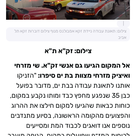
צילום: תאונת עבודה ניידת זקא אמבולנס מנוף צילום דוברות זקא תל
אביב
צילום: זק"א ת"א
אל המקום הגיעו גם אנשי זק"א. שי מזרחי
ואיציק מזרחי מצוות בת ים סיפרו:
"הזניקו
אותנו לתאונת עבודה בבת ים, מדובר בפועל
כבן 35 שנפגע מחפץ כבד ומותו נקבע במקום,
כוחות כבאות שהגיעו למקום חילצו את ההרוג
והפצועים מהקומה הראשונה, בסיוע מתנדבים
נוספים אנו דואגים לכבוד המת ומסייעים
לכוחות המז״פ שפועלים במקום. הגופה תועבר