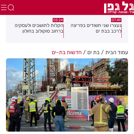
.26
05:18
05:24
צה
הקלות לתושבים ולעסקים
תושב חולון נעצר בתום
תוש
ברחוב סוקולוב בחולון
מרדף בעקבות אירוע
לאי
דקירות
עסק
עמוד הבית
בת ים
חדשות בת-ים