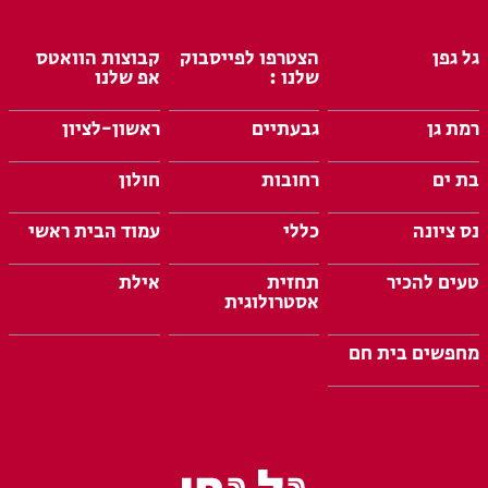
גל גפן
הצטרפו לפייסבוק
קבוצות הוואטס
שלנו :
אפ שלנו
רמת גן
גבעתיים
ראשון-לציון
בת ים
רחובות
חולון
נס ציונה
כללי
עמוד הבית ראשי
טעים להכיר
תחזית
אילת
אסטרולוגית
מחפשים בית חם