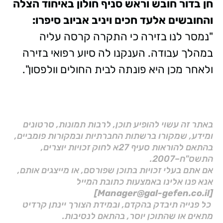
חן בדור חובש וראש סניף חולון באיחוד הצלה
והחובשים אלעד חכים ויניב אביוב סיפרו:
"נמסר לנו בזירה כי התקרה קרסה עליה
במהלך עבודה. הענקנו לה סיוע רפואי בזירה
ולאחר מכן היא פונתה לבית החולים וולפסון".
באתר זה עשוי להופיע תוכן, לרבות תמונות, סרטונים
ומידע, שמקורו ברשתות החברתיות ובמקורות פומביים,
בהתאם להוראות סעיף 27א לחוק זכויות יוצרים,
התשס"ח–2007.
אם אתם בעלי זכויות בתוכן שפורסם, או מייצגים אותם,
אנא פנו אלינו באמצעות כתובת המייל
[Manager@gal-gefen.co.il]
כל פנייה תיבדק בהקדם, ובמידת הצורך יינתן קרדיט
מתאים או שהתוכן יוסר, בהתאם לנסיבות.