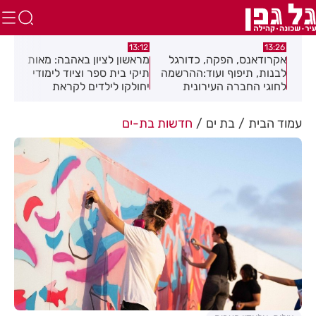
:01
13:12
13:26
ה
אקרודאנס, הפקה, כדורגל
מראשון לציון באהבה: מאות
חגי
לבנות, תיפוף ועוד:ההרשמה
תיקי בית ספר וציוד לימודי
מוז
יבה
לחוגי החברה העירונית
יחולקו לילדים לקראת
בפס
רחובות לשנת תשפ"ז
פתיחת שנת הלימודים
נמצאת בעיצומה
עמוד הבית
בת ים
חדשות בת-ים