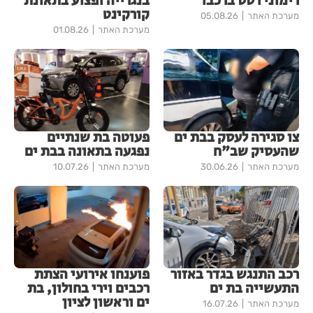
רימוני רסס ברכבו
בנגרייה ופצוע בתאונת
קורקינט
מערכת האתר
05.08.26
מערכת האתר
01.08.26
צו סגירה לעסק בבת ים
פעוטה בת שנתיים
שהעסיק שב"ח
נפגעה בתאונה בבת ים
מערכת האתר
30.06.26
מערכת האתר
10.07.26
רכב התנגש בגדר באזור
פוענחו אירועי הצתת
התעשייה בת ים
רכבים וירי בחולון, בת
ים וראשון לציון
מערכת האתר
16.07.26