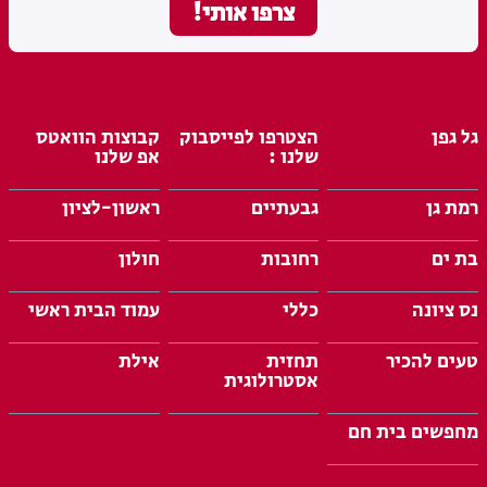
גל גפן
הצטרפו לפייסבוק
קבוצות הוואטס
שלנו :
אפ שלנו
רמת גן
גבעתיים
ראשון-לציון
בת ים
רחובות
חולון
נס ציונה
כללי
עמוד הבית ראשי
טעים להכיר
תחזית
אילת
אסטרולוגית
מחפשים בית חם