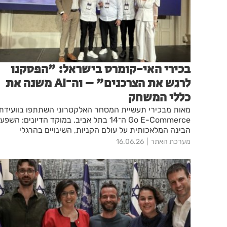
בכירי האי-קומרס בישראל: "הפסקנו
לרגש את הצרכנים" – וה־AI משנה את
כללי המשחק
מאות מבכירי תעשיית המסחר האלקטרוני השתתפו בוועידת
Go E-Commerce ה־14 בתל אביב. במוקד הדיונים: השפ
הבינה המלאכותית על עולם הקניות, השינויים בהרגלי
הצריכה והאתגרים החדשים של הענף.
מערכת האתר
16.06.26