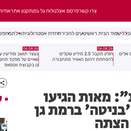
צרו קשר
פרסם אצלנו
לוח גל גפן
תקנון אתר
אודות
כללי
עמוד הבית ראשי
טעים להכיר
תחזית אסטרולוגית
אילת
מחפשי
06.08.26
06.08.26
נעצר תושב מודיעין עילית בחשד
מקהלה אחת לכולם בר
ה
שאיים על מפקד תחנת בני ברק–רמת
גן בקבוצת ווטסאפ
": מאות הגיעו
ע
בניטה' ברמת גן
הצתה