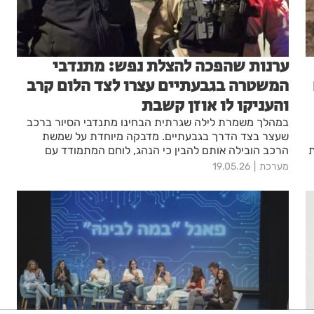
ערנות שהפכה להצלת נפש: מתנדבי
המשטרה בגבעתיים עצרו לצד הלום קרב
והעניקו לו אוזן קשבת
במהלך משמרת לילה שגרתית הבחינו מתנדבי הסיור ברכב
שעצר בצד הדרך בגבעתיים. מדבקה מיוחדת על שמשת
ת
הרכב הובילה אותם להבין כי הנהג, לוחם המתמודד עם
פוסט-טראומה מאז 7 באוקטובר, זקוק לעזרה. במקום
מערכת
19.05.26
להמשיך בנסיעה – הם בחרו לעצור, להקשיב ולתת חיבוק
אנושי