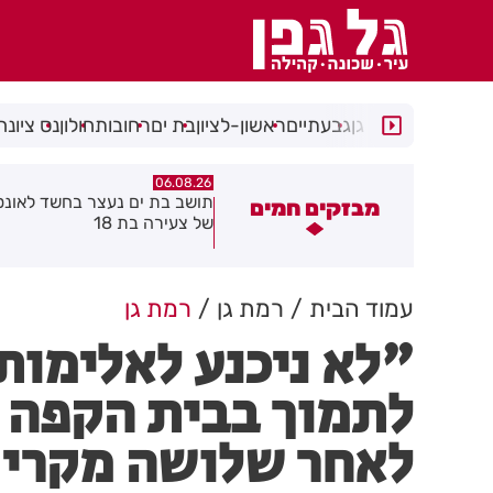
רמת גן
גבעתיים
ראשון-לציון
בת ים
רחובות
חולון
נס ציונה
06.08.26
06.08.26
ושב בת ים נעצר בחשד לאונס אלים
חולון תקבל 2.5 מיליון שקלים
מבזקים חמים
ל צעירה בת 18
להפחתת זיהום האוויר מתחבור
עמוד הבית
רמת גן
רמת גן
"לא ניכנע לאלימות
לתמוך בבית הקפה '
לאחר שלושה מקרי 