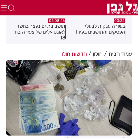
.26
06.08.26
00:32
יים
בשורה ענקית לבעלי
תושב בת ים נעצר בחשד
העסקים והתושבים בעיר!
לאונס אלים של צעירה בת
שקל
18
האו
עמוד הבית
חולון
חדשות חולון