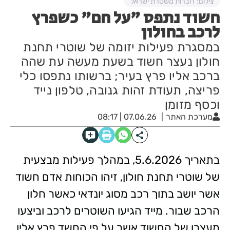
צילום: דוברות משטרת ישראל
חשוד נתפס "על חם" כשפרץ
לרכב בחולון
במסגרת פעילות יזומה של שוטרי תחנת
חולון נעצר חשוד בשעת מעשה עת שהה
ברכב אליו פרץ בעיר; ברשותו נתפסו כלי
פריצה, תעודת זהות גנובה, טלפון נייד
וכסף מזומן
מערכת האתר
07.06.26 | 08:17
בתאריך 5.6.2026, במהלך פעילות מבצעית
של שוטרי תחנת חולון, זיהו הכוחות אדם חשוד
אשר יושב בתוך רכב מסוג יונדאי כאשר חלון
הרכב שבור. מייד הגיעו השוטרים לרכב וביצעו
מעצרו של החשוד אשר על פי החשד פרץ אליו.