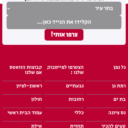
גל גפן
הצטרפו לפייסבוק
קבוצות הוואטס
שלנו :
אפ שלנו
רמת גן
גבעתיים
ראשון-לציון
בת ים
רחובות
חולון
נס ציונה
כללי
עמוד הבית ראשי
טעים להכיר
תחזית
אילת