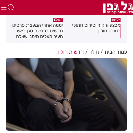
:45
13:02
14:39
מבצע עיקור וסירוס חתולי
יממה אחרי המעצר: פרטים
"קא
בת
רחוב בחולון
חדשים בפרשת סגן ראש
ברח
העיר מעלים סימני שאלה
בקמ
המ
עמוד הבית
חולון
חדשות חולון