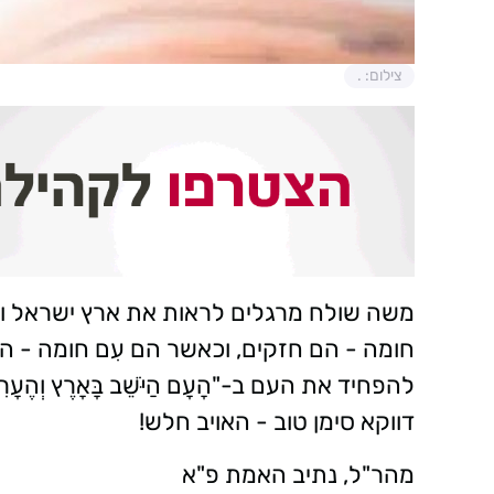
צילום: .
משה שולח מרגלים לראות את ארץ ישראל ונ
חומה - הם חזקים, וכאשר הם עִם חומה - ה
להפחיד את העם ב-"הָעָם הַיֹּשֵׁב בָּאָרֶץ וְהֶעָרִ
דווקא סימן טוב - האויב חלש!
מהר"ל, נתיב האמת פ"א