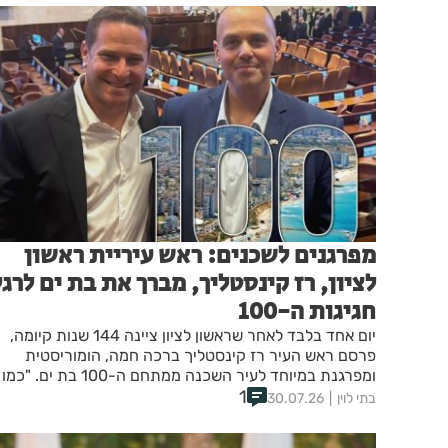
מפרגנים לשכנים: ראש עיריית ראשון
לציון, רז קינסטליך, מברך את בת ים לרגל
חגיגות ה-100
יום אחד בלבד לאחר שראשון לציון ציינה 144 שנות קיומה,
פרסם ראש העיר רז קינסטליך ברכה חמה, הומוריסטית
ומפרגנת במיוחד לעיר השכנה ממתחם ה-100 בת ים. "כמו
1
חברות ממש טובות, השתדלנו שהחגיגות לא יצאו על אותו יום
בתי לוין
30.07.26