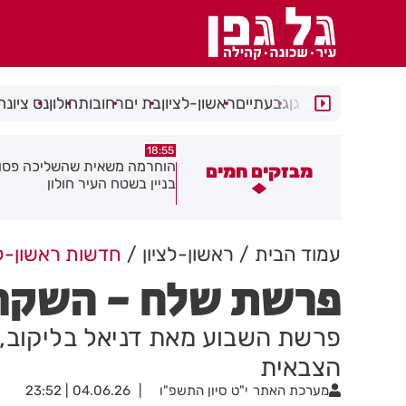
רמת גן
גבעתיים
ראשון-לציון
בת ים
רחובות
חולון
נס ציונה
18:48
18:55
וחרמה משאית שהשליכה פסולת
תושב בת ים נעצר עם
מבזקים חמים
ניין בשטח העיר חולון
ברכבו
עמוד הבית
ראשון-לציון
חדשות ראשון-לצ
פרשת שלח - השקר 
פרשת השבוע מאת דניאל בליקוב, 
הצבאית
מערכת האתר
י"ט סיון התשפ"ו
04.06.26 | 23:52