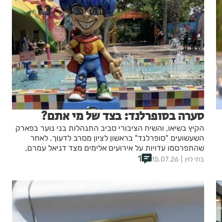
סערה בסופרלנד: בצד של מי אתם?
הקיץ בשיאו, והשיח הציבורי סביב התנהלות בני נוער בפארק
השעשועים "סופרלנד" בראשון לציון מסרב לדעוך. לאחר
שהתפרסמו עדויות על אירועים אלימים מצד דניאל עמרם,
1
הצטרף אלירז שדה לדיון ופרסם מונולוג נוקב המעורר הדים
בתי לוין
15.07.26
רבים.