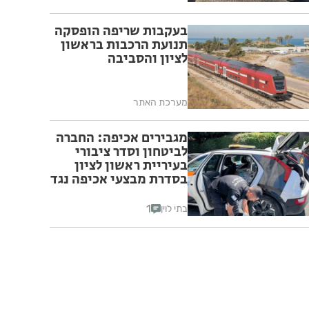
בעקבות שריפה הופסקה
תנועת הרכבות בראשון
לציון והסביבה
מערכת האתר
מגבירים אכיפה: החברה
לביטחון וסדר ציבורי
בעיריית ראשון לציון
בסדרת מבצעי אכיפה נגד
מטרדי סדר ציבורי ברחבי
העיר
1
בתי לוין