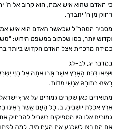
כי האדם שהוא איש אמת, הוא קרוב אל ה' י
רחוק מן ה' יתברך.
מסביר המהר"ל שכאשר האדם הוא איש אמת 
וקדוש יותר, כמו שכתוב במשפט הידוע: "מש
כמידה מרכזית אצל האדם הקדוש ביותר בהיס
במדבר יג, לב-לג
וַיֹּצִיאוּ דִּבַּת הָאָרֶץ אֲשֶׁר תָּרוּ אֹתָהּ אֶל בְּנֵי יִ
רָאִינוּ בְתוֹכָהּ אַנְשֵׁי מִדּוֹת.
מתוארים כאן שקרים גמורים על ארץ ישראל ("ד
אֶרֶץ אֹכֶלֶת יוֹשְׁבֶיהָ, ב. כָל הָעָם אֲשֶׁר רָאִינו
גמורים אלו היו מספיקים בשביל להרחיק א
אם הם רצו לשכנע את העם מיד, למה לפתוח