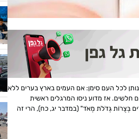
ותן לכל העם סימן: אם העמים בארץ בערים ללא
ם חלשים. אז מדוע ניסו המרגלים ראשית
ים בְּצֻרוֹת גְּדֹלֹת מְאֹד" (במדבר יג, כח), הרי זה