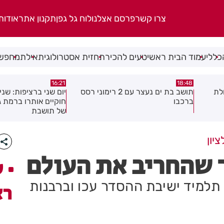
צרו קשר
פרסם אצלנו
לוח גל גפן
תקנון אתר
אודות
כללי
עמוד הבית ראשי
טעים להכיר
תחזית אסטרולוגית
אילת
מחפשי
15:04
16:21
 2 רימוני רסס
יום שני ברציפות: שני שוהים בלתי
צעיר נפצע בתאונת א
חוקיים אותרו ברמת גן בעקבות דיווח
לראשון לציון
של תושבת
יון
שהחריב את העולם
ע
תלמיד ישיבת ההסדר עכו וברבנות
רא