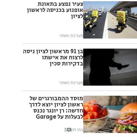
צעיר נפצע בתאונת
אופנוע בכניסה לראשון
לציון
מערכת האתר
בן 91 מראשון לציון ניסה
לרצוח את אישתו
בדקירות סכין
מערכת האתר
מוסד ההמבורגרים של
ראשון לציון יוצא לדרך
חדשה: רן יונגר נכנס
לבעלות על Garage
Burger
3
בתי לוין