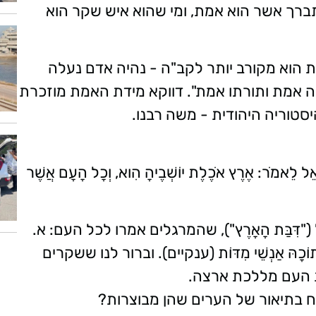
תברך אשר הוא אמת, ומי שהוא איש שקר הוא
הוא מקורב יותר לקב"ה - נהיה אדם נעלה
ה אמת ותורתו אמת". דווקא מידת האמת מוזכרת
טוריה היהודית - משה רבנו.
שְׂרָאֵל לֵאמֹר: אֶרֶץ אֹכֶלֶת יוֹשְׁבֶיהָ הִוא, וְכָל הָעָם אֲשֶׁר
ִּבַּת הָאָרֶץ"), שהמרגלים אמרו לכל העם: א.
ּ בְתוֹכָהּ אַנְשֵׁי מִדּוֹת (ענקיים). וברור לנו ששקרים
ת העם מללכת ארצה.
 בתיאור של הערים שהן מבוצרות?