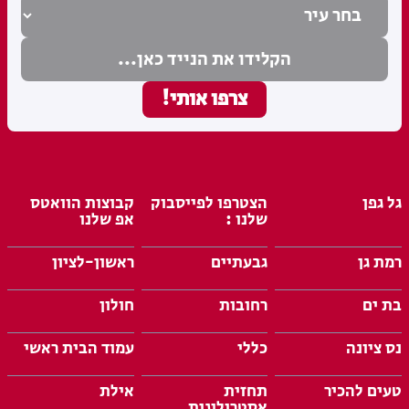
גל גפן
הצטרפו לפייסבוק
קבוצות הוואטס
שלנו :
אפ שלנו
רמת גן
גבעתיים
ראשון-לציון
בת ים
רחובות
חולון
נס ציונה
כללי
עמוד הבית ראשי
טעים להכיר
תחזית
אילת
אסטרולוגית