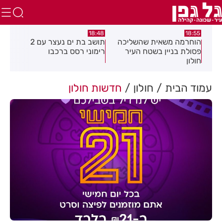
16:21
18:48
18:55
הוחרמה משאית שהשליכה
תושב בת ים נעצר עם 2
יום שני 
פסולת בניין בשטח העיר
רימוני רסס ברכבו
בלתי חו
חולון
בעקבות 
עמוד הבית
חולון
חדשות חולון