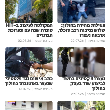
פעילות מהירה בחולון:
הפקולטה לעיצוב ב-HIT
שלוש גניבות רכב סוכלו,
סוגרת שנה עם תערוכת
ארבעה נעצרו
הבוגרים
מערכת האתר
22.07.26
מערכת האתר
02.08.26
נעצרו 3 קטינים בחשד
כתב אישום נגד פלסטיני
לביצוע שוד בעסק
שנעצר באוטובוס בחולון
בחולון
מערכת האתר
13.07.26
מערכת האתר
29.07.26