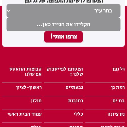
הצטרפו לרשימת התפוצה של גל גפן
גל גפן
הצטרפו לפייסבוק
קבוצות הוואטס
שלנו :
אפ שלנו
רמת גן
גבעתיים
ראשון-לציון
בת ים
רחובות
חולון
נס ציונה
כללי
עמוד הבית ראשי