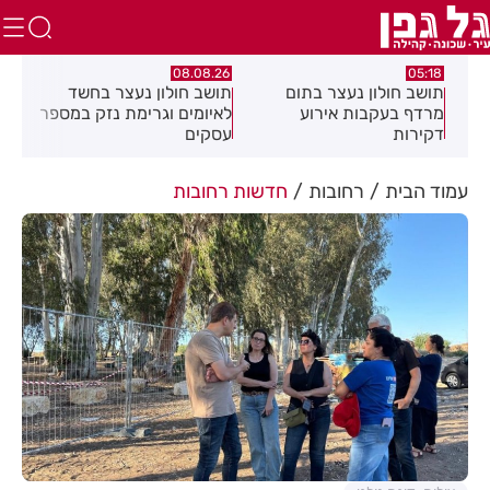
.26
07.08.26
08.08.26
תושב חולון נעצר בחשד
פרשת ראה - להגיע לקומה
פצו
לאיומים וגרימת נזק במספר
20 ולחזור!
בכנ
עסקים
בחו
עמוד הבית
רחובות
חדשות רחובות