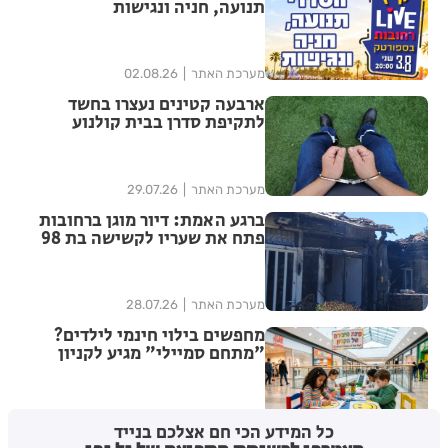
תנועה, חניה ונגישות
מערכת האתר
02.08.26
ארבעה קטינים נעצרו בחשד
לתקיפת סדרן בבית קולנוע
ברחובות – שוחררו למעצר בית
מערכת האתר
29.07.26
ברגע האמת: דיור מוגן ברחובות
פתח את שעריו לקשישה בת 98
שפונתה מביתה בעקבות שריפה
מערכת האתר
28.07.26
מחפשים בילוי חינמי לילדים?
"מתחם סמיילי" מגיע לקניון
עופר רחובות
מערכת האתר
21.07.26
כל המידע הכי חם אצלכם בנייד