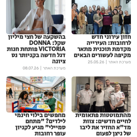
חזון עירוני חדש
בהשקעה של חצי מיליון
לרחובות: העירייה
שקל: DONNA
מקדמת תוכנית מתאר
VICTORIA פותחת חנות
מקיפה לעשורים הבאים
דגל חדשה בקניותר נס
ציונה
מערכת האתר
25.05.26
מערכת האתר
08.07.26
מהתמוטטות פתאומית
מחפשים בילוי חינמי
לחיים חדשים: צוות
לילדים? "מתחם
מד״א החזיר את ליבו
סמיילי" מגיע לקניון
של ניצן לפעום
עופר רחובות