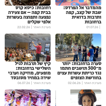
מהמדבר אל הפרדס:
רחובות: כיסא קרס
שבת של קצב, קפה
בבית קפה – אם צעירה
ותרבות בדואית
נפצעה ותפוצה בעשרות
ברחובות
אלפי שקלים
01.07.26
מערכת האתר
22.02.26
סערה ברחובות: יותר
קיץ של תרבות לגיל
מ־500 תושבים חתמו
השלישי ברחובות:
נגד כריתת עשרות עצים
מופעים, מוזיקה וערבי
בחורשת הצופים
שירה במחיר מסובסד
מערכת האתר
02.06.26
מערכת האתר
06.07.26