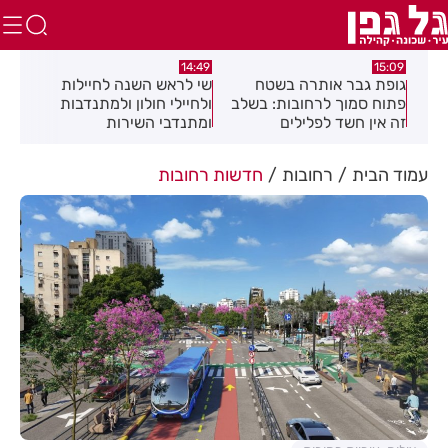
:08
14:49
15:09
כז
גופת גבר אותרה בשטח
שי לראש השנה לחיילות
מאח
פתוח סמוך לרחובות: בשלב
ולחיילי חולון ולמתנדבות
הנד
זה אין חשד לפלילים
ומתנדבי השירות
הלאומי-אזרחי
עמוד הבית
רחובות
חדשות רחובות