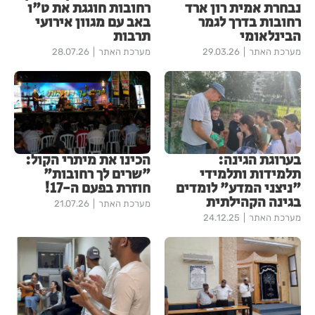
נבחרת אמית רון ארד
רחובות חוגגת את ט"ו
רחובות בדרך לגמר
באב עם מגוון אירועי
הבינלאומי
תרבות
מערכת האתר
29.03.26
מערכת האתר
28.07.26
בערוגת הגינה:
הכינו את מיתרי הקול:
תלמידות ותלמידי
"שרים לך רחובות"
"ניצני המדע" לומדים
חוזרת בפעם ה-17!
בגינה הקהילתית
מערכת האתר
21.07.26
מערכת האתר
24.12.25