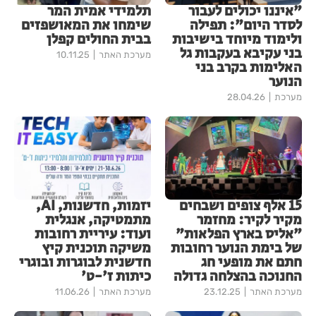
"איננו יכולים לעבור
תלמידי אמית המר
לסדר היום": תפילה
שימחו את המאושפזים
ולימוד מיוחד בישיבות
בבית החולים קפלן
בני עקיבא בעקבות גל
מערכת האתר
10.11.25
האלימות בקרב בני
הנוער
מערכת
28.04.26
15 אלף צופים ושבחים
יזמות, חדשנות, AI,
מקיר לקיר: מחזמר
מתמטיקה, אנגלית
"אליס בארץ הפלאות"
ועוד: עיריית רחובות
של בימת הנוער רחובות
משיקה תוכנית קיץ
חתם את מופעי חג
חדשנית לבוגרות ובוגרי
החנוכה בהצלחה גדולה
כיתות ז'-ט'
מערכת האתר
23.12.25
מערכת האתר
11.06.26