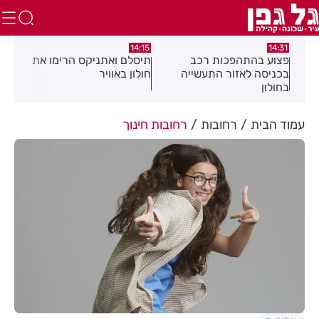
:05
14:15
14:31
מה
פצוע בהתהפכות רכב
תיסלם ואתניקס הרימו את
פצו
בכניסה לאזור התעשייה
חולון באוויר
חול
בחולון
עמוד הבית
רחובות
רחובות חינוך