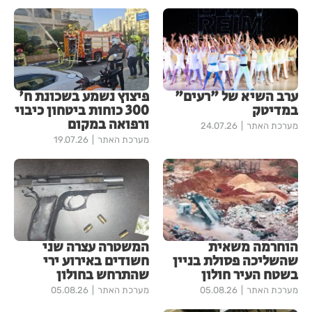
ערב השיא של "רעים"
פיצוץ נשמע בשכונת ח'
במדיטק
300 כוחות ביטחון כיבוי
ורפואה במקום
מערכת האתר
24.07.26
מערכת האתר
19.07.26
הוחרמה משאית
המשטרה עצרה שני
שהשליכה פסולת בניין
חשודים באירוע ירי
בשטח העיר חולון
שהתרחש בחולון
מערכת האתר
05.08.26
מערכת האתר
05.08.26