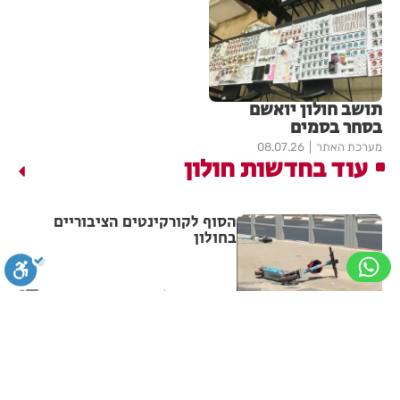
תושב חולון יואשם
בסחר בסמים
מערכת האתר
08.07.26
עוד בחדשות חולון
הסוף לקורקינטים הציבוריים
בחולון
2
מערכת האתר
05:43
חולון תקבל 2.5 מיליון שקלים
להפחתת זיהום האוויר מתחבורה
סגירה
ביטול הבהובים
מונוכרום
ספיה