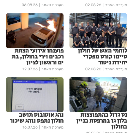
מערכת האתר
02.08.26
מערכת האתר
06.08.26
לוחמי האש של חולון
פוענחו אירועי הצתת
סיימו קורס מפקדי
רכבים וירי בחולון, בת
יחידת ניטור
ים וראשון לציון
מערכת האתר
02.08.26
מערכת האתר
12.07.26
נס גדול בהתפוצצות
נהג אוטובוס תושב
בלון גז במרפסת בניין
חולון נתפס נוהג שיכור
בחולון
מערכת האתר
16.07.26