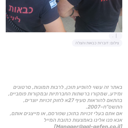
.
צילום: דוברות כבאות והצלה
באתר זה עשוי להופיע תוכן, לרבות תמונות, סרטונים
ומידע, שמקורו ברשתות החברתיות ובמקורות פומביים,
בהתאם להוראות סעיף 27א לחוק זכויות יוצרים,
התשס"ח–2007.
אם אתם בעלי זכויות בתוכן שפורסם, או מייצגים אותם,
אנא פנו אלינו באמצעות כתובת המייל
[Manager@gal-gefen.co.il]