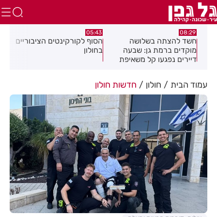
00:32
05:43
 בשלושה
הסוף לקורקינטים הציבוריים
בשורה ענקית לבעלי
ת גן: שבעה
בחולון
העסקים והתושבים בע
עו קל משאיפת
עמוד הבית
חולון
חדשות חולון