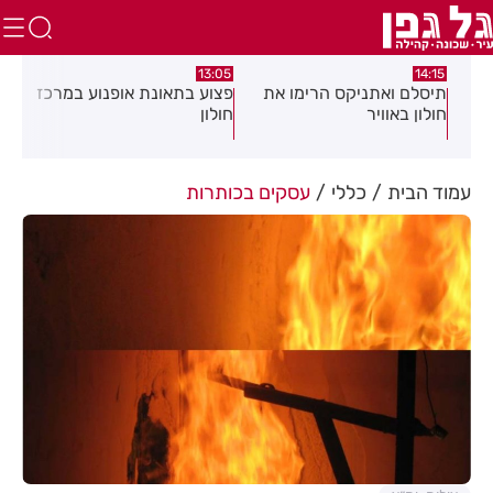
:58
13:05
14:15
תיסלם ואתניקס הרימו את
פצוע בתאונת אופנוע במרכז
גופ
חולון באוויר
חולון
עמוד הבית
כללי
עסקים בכותרות