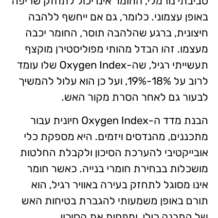
סביבתי נורמלי, החומר אינו יכול לתחזק שריפה
באופן עצמוני. כלומר, גם אם ייחשף ללהבה
חיצונית, ברגע שהלהבה תוסר, החומר יכבה
מעצמו. זהו הבדל מהותי מפוליסטירן מוקצף
תעשייתי רגיל, שה-Oxygen Index שלו עומד
לרוב על 18%-19%, ועל כן הוא עלול להמשיך
לבעור גם לאחר הסרת מקור האש.
הבנת מדד ה-Oxygen Index חיונית עבור
מתכננים, מהנדסים ויזמים. היא מספקת כלי
אובייקטיבי להערכת הסיכון ולקבלת החלטות
מושכלות בבחירת חומרי בנייה. כאשר חומר
אינו מסוגל לתחזק בעירה באוויר רגיל, הוא
תורם באופן משמעותי להגברת בטיחות האש
של המבנה כולו, ומפחית את הסיכון