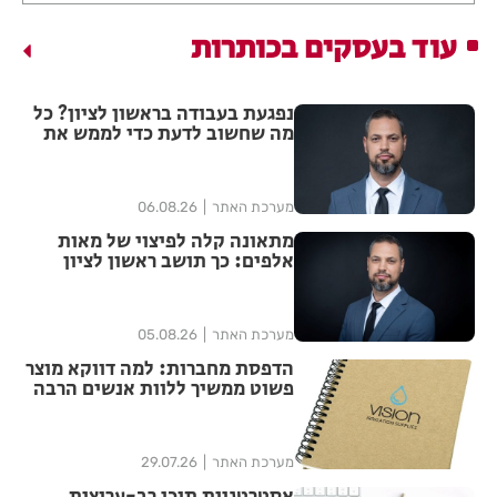
עוד בעסקים בכותרות
נפגעת בעבודה בראשון לציון? כל
מה שחשוב לדעת כדי לממש את
הזכויות שלך
מערכת האתר
06.08.26
מתאונה קלה לפיצוי של מאות
אלפים: כך תושב ראשון לציון
הצליח להגדיל יותר מפי ארבע את
הפיצוי מחברת הביטוח
מערכת האתר
05.08.26
הדפסת מחברות: למה דווקא מוצר
פשוט ממשיך ללוות אנשים הרבה
אחרי האירוע?
מערכת האתר
29.07.26