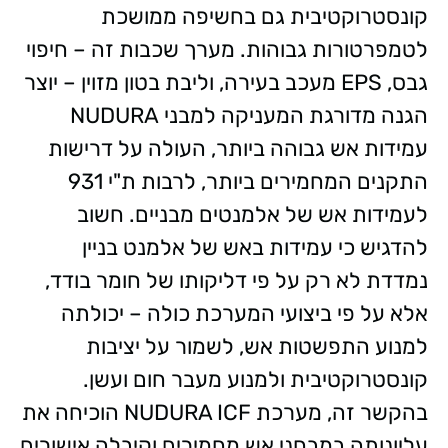
קונסטרוקטיבית גם בחשיפה ממושכת
לטמפרטורות גבוהות. מערך שכבות זה – חיפוי
גבס, EPS מעכב בעירה, וליבת בטון מזוין – יוצר
הגנה מדורגת המעניקה למבני NUDURA
עמידות אש גבוהה ביותר, העולה על דרישות
התקנים המחמירים ביותר, לרבות ת"י 931
לעמידות אש של אלמנטים מבניים. חשוב
להדגיש כי עמידות באש של אלמנט בניין
נמדדת לא רק על פי דליקותו של חומר בודד,
אלא על פי ביצועי המערכת כולה – יכולתה
למנוע התפשטות אש, לשמור על יציבות
קונסטרוקטיבית ולמנוע מעבר חום ועשן.
בהקשר זה, מערכת NUDURA ICF הוכיחה את
עליונותה במבחני אש מחמירים וקיבלה אישורים