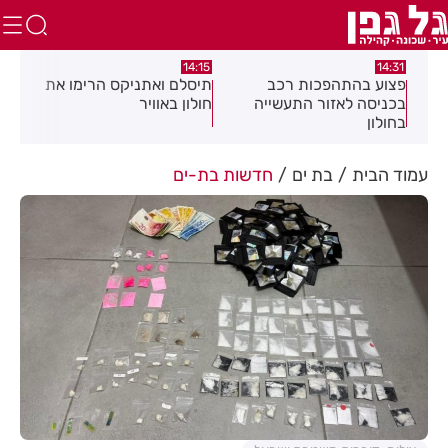
:05
14:15
14:31
מה
פצוע בהתהפכות רכב
תיסלם ואתניקס הרימו את
פצו
בכניסה לאזור התעשייה
חולון באוויר
חול
בחולון
עמוד הבית
בת ים
חדשות בת-ים