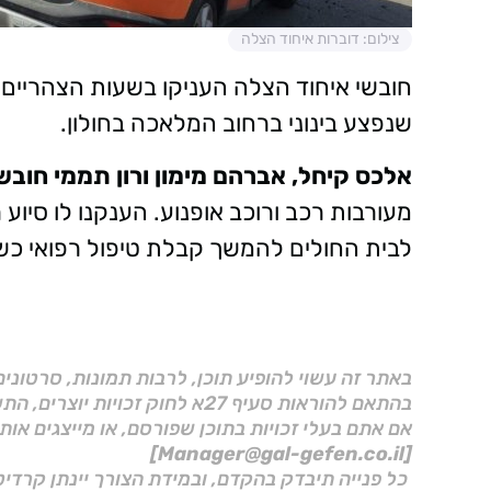
צילום: דוברות איחוד הצלה
שנפצע בינוני ברחוב המלאכה בחולון.
אלכס קיחל, אברהם מימון ורון תממי חובש
מעורבות רכב ורוכב אופנוע. הענקנו לו סיוע 
לבית החולים להמשך קבלת טיפול רפואי כשמצ
באתר זה עשוי להופיע תוכן, לרבות תמונות, סרטוני
בהתאם להוראות סעיף 27א לחוק זכויות יוצרים, התשס"ח–2007.
אם אתם בעלי זכויות בתוכן שפורסם, או מייצגים אות
[Manager@gal-gefen.co.il]
כל פנייה תיבדק בהקדם, ובמידת הצורך יינתן קרדיט