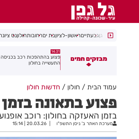
רמת גן
גבעתיים
ראשון-לציון
בת ים
רחובות
חולון
נס ציונה
14:15
14:31
צוע בהתהפכות רכב בכניסה לאזור
תיסלם ואתניקס הרימו את חולון
מבזקים חמים
תעשייה בחולון
באוויר
עמוד הבית
חולון
חדשות חולון
פצוע בתאונה בזמן 
בזמן האעזקה בחולון: רוכב אופנוע 
מערכת האתר
ב' ניסן התשפ"ו
20.03.26 | 15:14