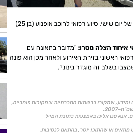
חובשי איחוד הצלה העניקו בשעות הצהריים של יום שישי, סיוע רפואי לרוכב אופנוע (בן 25)
י איחוד הצלה מסרו:
"מדובר בתאונה עם
רפואי ראשוני בזירת האירוע ולאחר מכן הוא פונה
בו בשלב זה מוגדר בינוני".
ם ומידע, שמקורו ברשתות החברתיות ובמקורות פומביים,
ם, אנא פנו אלינו באמצעות כתובת המייל
 מתאים או שהתוכן יוסר, בהתאם לנסיבות.