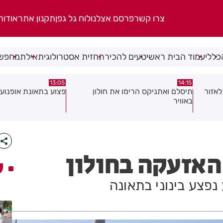
צרו קשר
פרסם אצלנו
לוח גל גפן
תקנון אתר
אודות
כללי
עמוד הבית ראשי
טעים להכיר
תחזית אסטרולוגית
אילת
מחפשי
08:58
13:05
פצוע בתאונת אופנוע במרכז חולון
גופה נפלטה אל חוף ב
האזעקה בחולון
ע
נפצע בינוני בתאונה