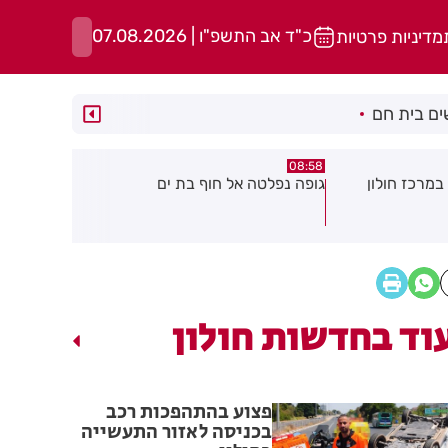
כ"ד אב התשפ"ו | 07.08.2026
מדיניות פרטיות
ם בית חם
05:43
08:29
ת ים
חשד להצתה בשלושה מוקדים ברמת
הסוף לקורקי
גן: שבעה דיירים נפגעו קל משאיפת
עשן
וד בחדשות חולון
פצוע בהתהפכות רכב
בכניסה לאזור התעשייה