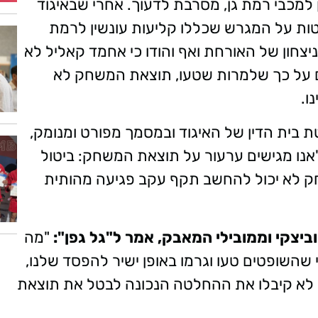
 למכבי רמת גן, מסרבת לדעוך. אחרי שבאיגוד
ות על המגרש שכללו קליעות עונשין לרמת
יצחון של האורחת ואף והודו כי אחמד קאליל לא
מים על כך שלמרות שטעו, תוצאת המשחק לא
ו.
ת בית הדין של האיגוד ובמסמך מפורט ומנומק,
"אנו מגישים ערעור על תוצאת המשחק: ביטול
ק לא יכול להחשב תקף עקב פגיעה מהותית
ביצקי וממובילי המאבק, אמר ל"גל גפן":
"מה
השופטים טעו וגרמו באופן ישיר להפסד שלנו,
 לא קיבלו את ההחלטה הנכונה לבטל את תוצאת