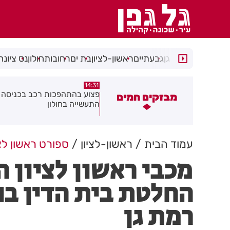
רמת גן
גבעתיים
ראשון-לציון
בת ים
רחובות
חולון
נס ציונה
14:15
14:31
צוע בהתהפכות רכב בכניסה לאזור
תיסלם ואתניקס הרימו את חולון
מבזקים חמים
תעשייה בחולון
באוויר
עמוד הבית
ראשון-לציון
ספורט ראשון לצי
מכבי ראשון לציון ה
החלטת בית הדין ב
רמת גן