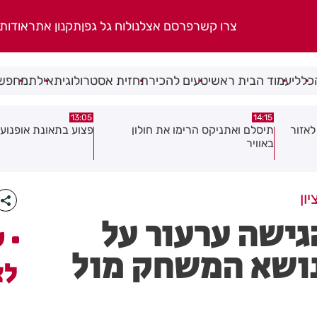
צרו קשר
פרסם אצלנו
לוח גל גפן
תקנון אתר
אודות
כללי
עמוד הבית ראשי
טעים להכיר
תחזית אסטרולוגית
אילת
מחפשי
08:58
13:05
פצוע בתאונת אופנוע במרכז חולון
גופה נפלטה אל חוף ב
ון
גישה ערעור על
ע
נושא המשחק מול
לצ