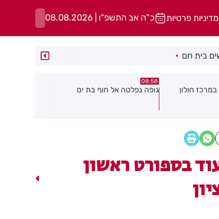
כ"ה אב התשפ"ו | 08.08.2026
מדיניות פרטיות
ם בית חם
05:43
08:29
ת ים
חשד להצתה בשלושה מוקדים ברמת
הסוף לקורקי
גן: שבעה דיירים נפגעו קל משאיפת
עשן
וד בספורט ראשון
יון