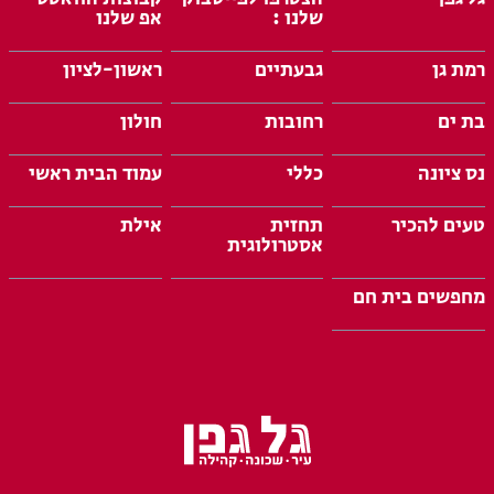
שלנו :
אפ שלנו
רמת גן
גבעתיים
ראשון-לציון
בת ים
רחובות
חולון
נס ציונה
כללי
עמוד הבית ראשי
טעים להכיר
תחזית
אילת
אסטרולוגית
מחפשים בית חם