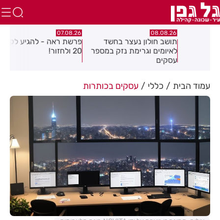
.26
07.08.26
08.08.26
תושב חולון נעצר בחשד
פרשת ראה - להגיע לקומה
פצו
לאיומים וגרימת נזק במספר
20 ולחזור!
בכנ
עסקים
בחו
עמוד הבית
כללי
עסקים בכותרות