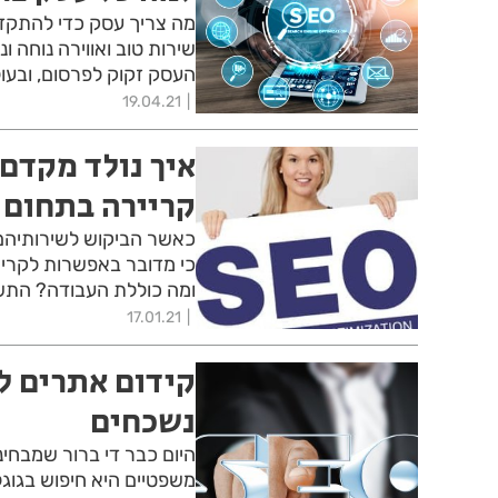
מה צריך עסק כדי להתקד
שירות טוב ואווירה נוחה ו
העסק זקוק לפרסום, ובעו
19.04.21
איך נולד מקדם
קריירה בתחום ה-
כאשר הביקוש לשירותיהם ש
כי מדובר באפשרות לקריי
ומה כוללת העבודה? התש
17.01.21
קידום אתרים לע
נשכחים
היום כבר די ברור שמבחי
משפטיים היא חיפוש בגוג