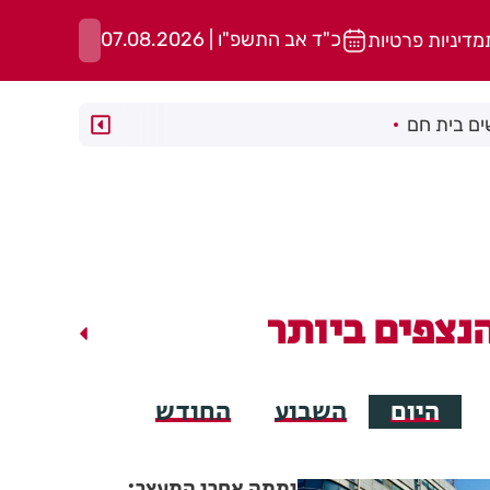
כ"ד אב התשפ"ו | 07.08.2026
מדיניות פרטיות
ם בית חם
נצפים ביותר
היום
השבוע
החודש
יממה אחרי המעצר: