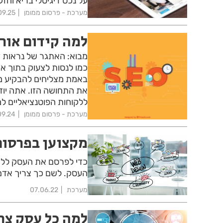
על נכס דיגיטלי בריא וחזק
מערכת - פרסום ממומן
09.25
למה קידום אור
מבוא: האתגר של נראות די
כמו לנסות לצעוק בתוך אצ
באמת מצליחים להבקיע מב
את התחושה הזו. אתה יודע
ללקוחות הפוטנציאליים ל
מערכת - פרסום ממומן
09.24
מקצוען בפרסום
כדי לפרסם את העסק ללא 
העסק. לשם כך צריך אדם ש
מערכת
07.06.22
למה כל עסק צר