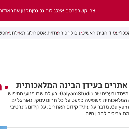
צרו קשר
פרסם אצלנו
לוח גל גפן
תקנון אתר
אודות
כללי
עמוד הבית ראשי
טעים להכיר
תחזית אסטרולוגית
אילת
מחפשי
 אתרים בעידן הבינה המלאכותית
ה
​ראיון אישי עם נאור גל ים, מייסד ובעלים של GalyamStudio: בעולם שבו מנועי החיפוש
 המלאכותית משפיעה כמעט על כל תחום עסקי, נאור גל ים,
מייסד ובעלים של GalyamStudio, מדבר על עתיד קידום האתרים, על קידום ג’נרטיבי
 צריכים להבין היום