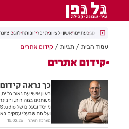
רמת גן
גבעתיים
ראשון-לציון
בת ים
רחובות
חולון
נס ציונה
עמוד הבית
תגיות
קידום אתרים
קידום אתרים
כך נראה קידום
משתנים במהירות, והבינה
ועל מה שבעלי עסקים באמת
מערכת האתר
15.02.26