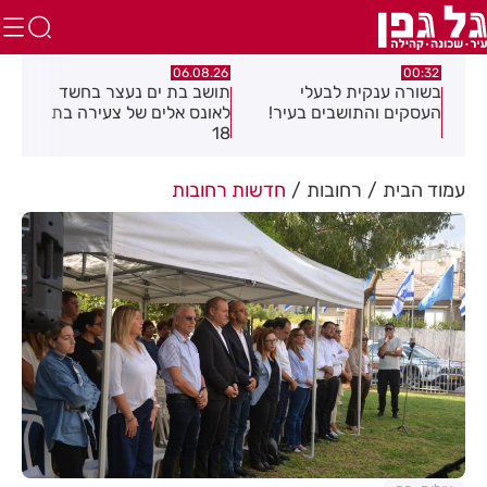
.26
06.08.26
00:32
יים
בשורה ענקית לבעלי
תושב בת ים נעצר בחשד
העסקים והתושבים בעיר!
לאונס אלים של צעירה בת
שקל
18
האו
עמוד הבית
רחובות
חדשות רחובות