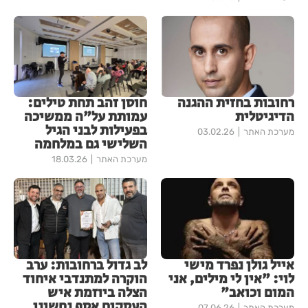
רחובות בחזית ההגנה
חוסן זהב תחת טילים:
הדיגיטלית
עמותת על"ה ממשיכה
בפעילות לבני הגיל
מערכת האתר
03.02.26
השלישי גם במלחמה
מערכת האתר
18.03.26
אייל גולן נפרד מישי
לב גדול ברחובות: ערב
לוי: "אין לי מילים, אני
הוקרה למתנדבי איחוד
המום וכואב"
הצלה ביוזמת איש
העסקים אסף נחשוני
מערכת האתר
07.06.26