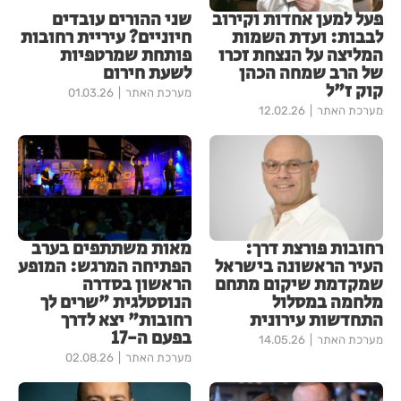
פעל למען אחדות וקירוב
שני ההורים עובדים
לבבות: ועדת השמות
חיוניים? עיריית רחובות
המליצה על הנצחת זכרו
פותחת שמרטפיות
של הרב שמחה הכהן
לשעת חירום
קוק ז"ל
מערכת האתר
01.03.26
מערכת האתר
12.02.26
רחובות פורצת דרך:
מאות משתתפים בערב
העיר הראשונה בישראל
הפתיחה המרגש: המופע
שמקדמת שיקום מתחם
הראשון בסדרה
מלחמה במסלול
הנוסטלגית "שרים לך
התחדשות עירונית
רחובות" יצא לדרך
בפעם ה-17
מערכת האתר
14.05.26
מערכת האתר
02.08.26