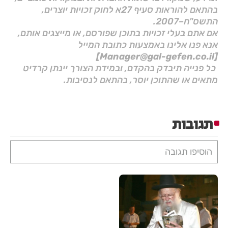
בהתאם להוראות סעיף 27א לחוק זכויות יוצרים,
התשס"ח–2007.
אם אתם בעלי זכויות בתוכן שפורסם, או מייצגים אותם,
אנא פנו אלינו באמצעות כתובת המייל
[Manager@gal-gefen.co.il]
כל פנייה תיבדק בהקדם, ובמידת הצורך יינתן קרדיט
מתאים או שהתוכן יוסר, בהתאם לנסיבות.
תגובות
הוסיפו תגובה