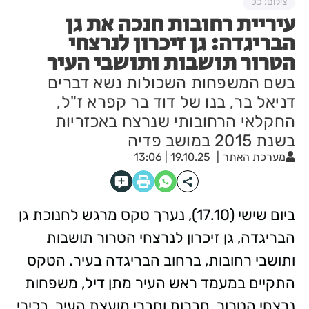
צילום: ככ
עיריית רחובות חנכה את גן
הבריגדה: גן זיכרון לנרצחי
הטרור תושבות ותושבי העיר
בשם המשפחות השכולות נשא דברים
דניאל בר, בנו של דוד בר קפרא ז"ל,
החקלאי הרחובותי שנרצח באכזריות
בשנת 2015 במושב פדיה
מערכת האתר
19.10.25 | 13:06
ביום שישי (17.10), נערך טקס מרגש לחנוכת גן
הבריגדה, גן זיכרון לנרצחי הטרור תושבות
ותושבי רחובות, ברחוב הבריגדה בעיר. הטקס
התקיים במעמד ראש העיר מתן דיל, משפחות
נרצחי הטרור, חברות וחברי מועצת העיר, בכירי