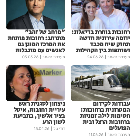
רחובות בוחרת בדיאלוג:
"מרחב של זהב"
יוזמה עירונית חדשה
מתרחב: רחובות פותחת
תחזק שיח מכבד
את המרכז המוגן גם
ושותפות בין הקהילות
לאנשים עם מוגבלות
מערכת האתר
24.06.26
מערכת האתר
05.03.26
עבודות לקידום
ניצחון לסגנית ראש
המטרונית ברחובות:
עיריית רחובות, איטל
חסימות לילה זמניות
בציר אלשיך, בתביעת
ברחובות הרצל ובית
לשון הרע
הפועלים
דודי טל
15.04.26
מערכת האתר
11.06.26