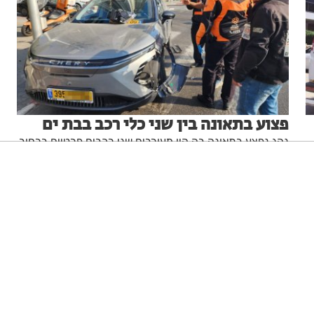
פצוע בתאונה בין שני כלי רכב בבת ים
נהג נפצע בתאונה בה היו מעורבים שני רכבים פרטיים ברחוב
הרב ניסנבאום בבת ים
מערכת האתר
22.07.26
ניגודיות גבוהה
שחור צהוב
היפוך צבעים
הדגשת כותרות
הקטנת מסך
סמן גדול
סמן שחור
מצב קריאה
איפוס הגדרות
הצהרת נגישות
דיווח הפרה