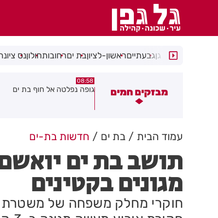
רמת גן
גבעתיים
ראשון-לציון
בת ים
רחובות
חולון
נס ציונה
08:29
08:58
ופה נפלטה אל חוף בת ים
חשד להצתה בשלושה מוקדים 
מבזקים חמים
גן: שבעה דיירים נפגעו קל משא
עשן
עמוד הבית
בת ים
חדשות בת-ים
תושב בת ים יואשם
מגונים בקטינים
חוקרי מחלק משפחה של משטרת תל 