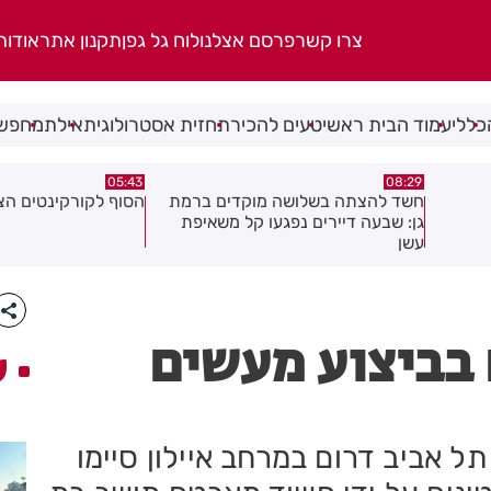
צרו קשר
פרסם אצלנו
לוח גל גפן
תקנון אתר
אודות
כללי
עמוד הבית ראשי
טעים להכיר
תחזית אסטרולוגית
אילת
מחפשי
00:32
05:43
ברמת
הסוף לקורקינטים הציבוריים בחולון
בשורה ענקית לבעלי
יפת
והתושבים בעיר!
 בביצוע מעשים
ע
אביב דרום במרחב איילון סיימו