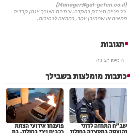
[Manager@gal-gefen.co.il]
כל פנייה תיבדק בהקדם, ובמידת הצורך יינתן קרדיט
מתאים או שהתוכן יוסר, בהתאם לנסיבות.
תגובות
הוסיפו תגובה
כתבות מומלצות בשבילך
שב"ח התחזה לדתי
פוענחו אירועי הצתת
והועסק במסעדה בחולון
רכבים וירי בחולון, בת