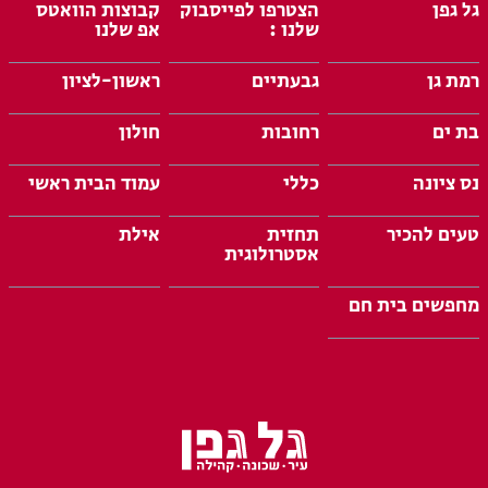
גל גפן
הצטרפו לפייסבוק
קבוצות הוואטס
שלנו :
אפ שלנו
רמת גן
גבעתיים
ראשון-לציון
בת ים
רחובות
חולון
נס ציונה
כללי
עמוד הבית ראשי
טעים להכיר
תחזית
אילת
אסטרולוגית
מחפשים בית חם