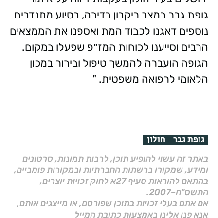
גופת גבר במצב ריקבון בדירה, בסיוע מתנדבים
נוספים דאגנו לכבוד המת ואספנו את הממצאים
הרבים וסייענו לכוחות המז״פ שפעלו במקום.
הגופה הועברה להמשך טיפול ובירור במכון
הלאומי לרפואה משפטית. "
גופת גבר
חולון
באתר זה עשוי להופיע תוכן, לרבות תמונות, סרטונים
ומידע, שמקורו ברשתות החברתיות ובמקורות פומביים,
בהתאם להוראות סעיף 27א לחוק זכויות יוצרים,
התשס"ח–2007.
אם אתם בעלי זכויות בתוכן שפורסם, או מייצגים אותם,
אנא פנו אלינו באמצעות כתובת המייל