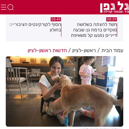
:32
05:43
08:29
ים
חשד להצתה בשלושה
הסוף לקורקינטים הציבוריים
בשו
מוקדים ברמת גן: שבעה
בחולון
העס
דיירים נפגעו קל משאיפת
עשן
עמוד הבית
ראשון-לציון
חדשות ראשון-לציון