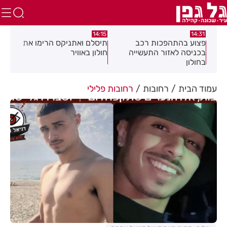
:05
14:15
14:31
מה
פצוע בהתהפכות רכב
תיסלם ואתניקס הרימו את
פצו
בכניסה לאזור התעשייה
חולון באוויר
חול
בחולון
עמוד הבית
רחובות
רחובות פלילי