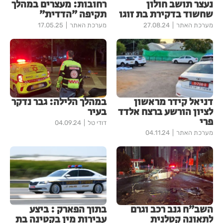
נעצר תושב חולון
רחובות: מעצרים במהלך
שחשוד בדקירת בת זוגו
תקיפה ״הדדית״
מערכת האתר
27.08.24
מערכת האתר
17.05.25
דניאל קידר מראשון
במהלך הלילה: גבר נדקר
לציון הורשע ברצח אלדד
בעיר
פרי
דודי טל
04.09.24
מערכת האתר
04.11.24
השב״ח גנב רכב וגרם
בתוך הפארק : ביצע
לתאונה קטלנית
עבירות מין בקטינה בת