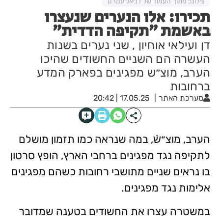
צילום: מתוך העמוד של דניאל עמרם
תכירו: אלו הנערים שנעצרו
באשמת ״תקיפה הדדית״
דן ועילאי אוחיון , שני נערים בשנות
העשרה הם השניים החשודים שהיכו
הערב, מוצ״ש מפגינים בפארק המדע
ברחובות
מערכת האתר
17.05.25 | 20:42
הערב, מוצ״שֿ, במה שנראה כמו תזמון מושלם
לתקיפה נגד מפגינים ברחבי הארץ, הופץ סרטון
בו נראים שניים מתושבי רחובות כשהם מפגינים
אלימות נגד מפגינים.
במשטרה עצרו את החשודים בטענה שמדובר