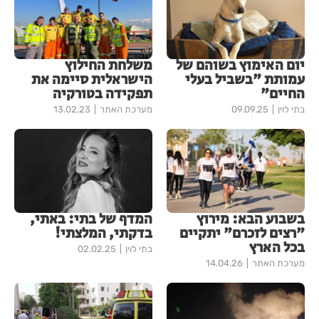
יום האימוץ בשוהם של
משלחת החילוץ
עמותת "בשביל בעלי
הישראלית סיימה את
החיים"
תפקידה בטורקיה
בתי לוין
09.09.25
מערכת האתר
13.02.23
בשבוע הבא: מירוץ
המדף של בתי: באתי,
"רצים לזכרם" יתקיים
בדקתי, המלצתי!
בכל הארץ
בתי לוין
02.02.25
מערכת האתר
14.04.26