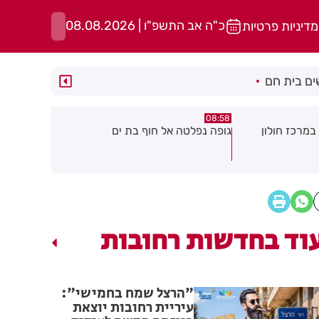
כ"ה אב התשפ"ו | 08.08.2026
מדיניות פרטיות
ם בית חם
05:43
08:29
בת ים
חשד להצתה בשלושה מוקדים ברמת
הסוף לקורק
גן: שבעה דיירים נפגעו קל משאיפת
עשן
וד בחדשות רחובות
"הרצל שמח בחמישי":
עיריית רחובות יוצאת