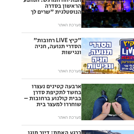
הפתיחה המרגש: המופע
הראשון בסדרה
הנוסטלגית "שרים לך
רחובות" יצא לדרך בפעם
ה-17
מערכת האתר
"קיץ LIVE רחובות"
הסדרי תנועה, חניה
ונגישות
מערכת האתר
ארבעה קטינים נעצרו
בחשד לתקיפת סדרן
בבית קולנוע ברחובות –
שוחררו למעצר בית
מערכת האתר
ברגע האמת: דיור מוגן