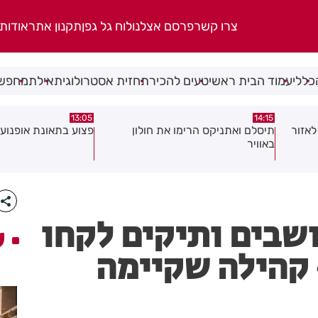
צרו קשר
פרסם אצלנו
לוח גל גפן
תקנון אתר
אודות
כללי
עמוד הבית ראשי
טעים להכיר
תחזית אסטרולוגית
אילת
מחפשי
08:58
13:05
ן
פצוע בתאונת אופנוע במרכז חולון
גופה נפלטה אל חוף 
שבים ותיקים לקחו
ע
קהילה שקיימה