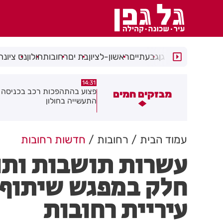
רמת גן
גבעתיים
ראשון-לציון
בת ים
רחובות
חולון
נס ציונה
14:15
14:31
פצוע בהתהפכות רכב בכניסה לאזור
תיסלם ואתניקס הרימו את חולו
מבזקים חמים
התעשייה בחולון
באוויר
עמוד הבית
רחובות
חדשות רחובות
עשרות תושבות ותו
חלק במפגש שיתוף 
עיריית רחובות