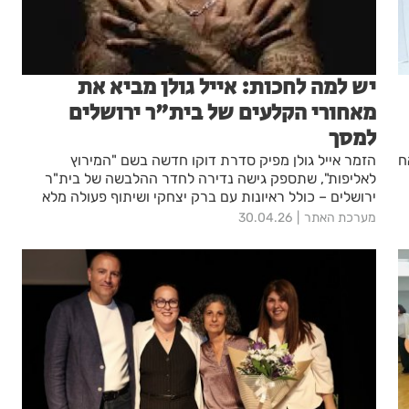
יש למה לחכות: אייל גולן מביא את
מאחורי הקלעים של בית"ר ירושלים
למסך
ח
הזמר אייל גולן מפיק סדרת דוקו חדשה בשם "המירוץ
לאליפות", שתספק גישה נדירה לחדר ההלבשה של בית"ר
ירושלים – כולל ראיונות עם ברק יצחקי ושיתוף פעולה מלא
עם הבעלים ברק אברמוב
מערכת האתר
30.04.26